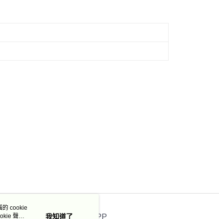
50，滿NT$3,000(含以上)免運費
市自取
 cookie
kie 聲明
我知道了
官方APP