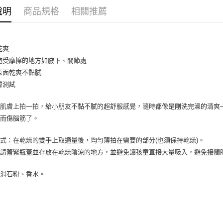
說明
商品規格
相關推薦
ATM付款
運送方式
乾爽
飽受摩擦的地方如腋下、關節處
全家取貨
表面乾爽不黏膩
每筆NT$8
膚測試
全家純取貨
的肌膚上拍一拍，給小朋友不黏不膩的超舒服感覺，隨時都像是剛洗完澡的清爽
每筆NT$8
膚而傷腦筋了。
7-11取貨
每筆NT$8
式：在乾燥的雙手上取適量後，均勻薄拍在需要的部分(也須保持乾燥)。
後請蓋緊瓶蓋並存放在乾燥陰涼的地方，並避免讓孩童直接大量吸入，避免接觸
7-11純取
每筆NT$8
：滑石粉、香水。
宅配
每筆NT$1
離島宅配