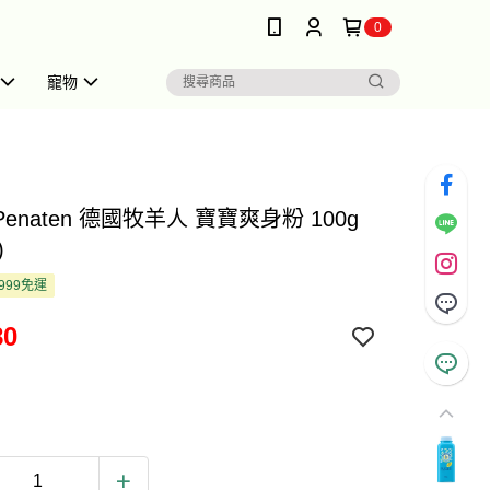
0
寵物
 Penaten 德國牧羊人 寶寶爽身粉 100g
)
999免運
80