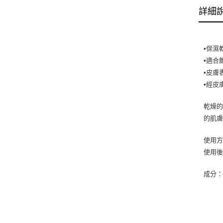
詳細
•保濕
•適合
•皮膚
•經皮
乾燥
的肌
使用方
使用
成分