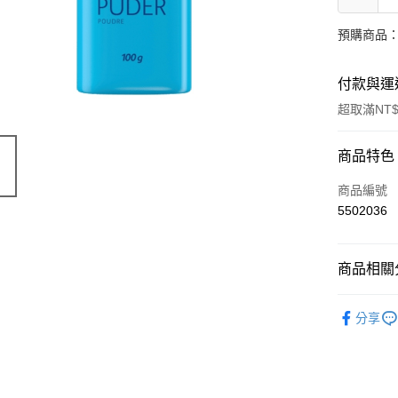
預購商品：
付款與運
超取滿NT$
付款方式
商品特色
信用卡一
商品編號
5502036
超商取貨
LINE Pay
商品相關分
Apple Pay
嬰幼兒用
分享
街口支付
🔥 滿額折
悠遊付
Google Pa