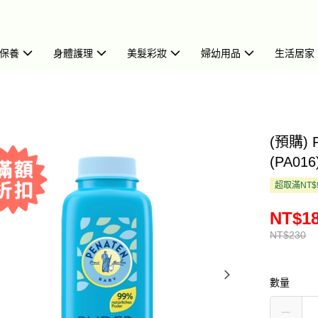
保養
身體護理
美髮彩妝
婦幼用品
生活居家
(預購)
(PA016
超取滿NT$
NT$1
NT$230
數量