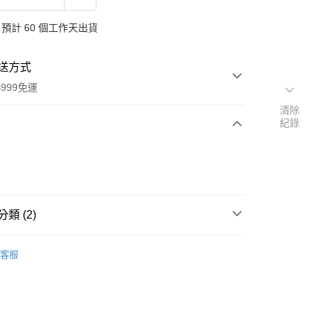
預計 60 個工作天出貨
送方式
999免運
清除
紀錄
次付款
付款
類 (2)
品
德國 Penaten 牧羊人
客服
扣｜湊金額享優惠 👀
y