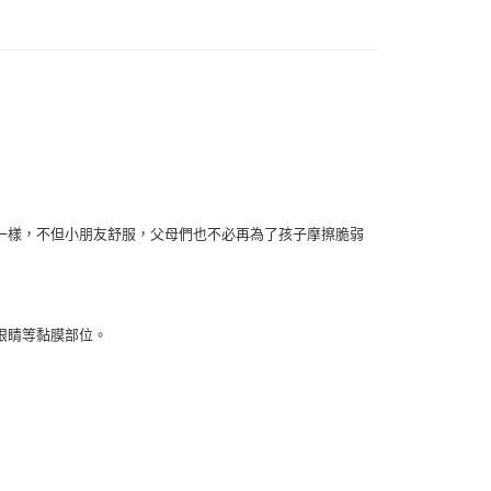
付款
0，滿NT$999(含以上)免運費
 (先付款
一樣，不但小朋友舒服，父母們也不必再為了孩子摩擦脆弱
0，滿NT$999(含以上)免運費
付款
0，滿NT$999(含以上)免運費
眼睛等黏膜部位。
貨 (先付款
0，滿NT$999(含以上)免運費
00，滿NT$999(含以上)免運費
（澎湖、金門、馬祖、小琉球）