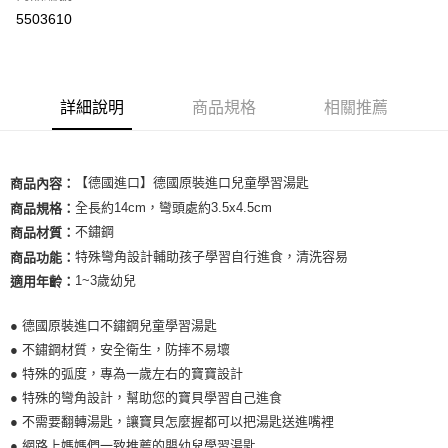
超商取貨付款
5503610
LINE Pay
Apple Pay
詳細說明
商品規格
相關推薦
街口支付
悠遊付
【德國進口】德國原裝進口兒童學習湯匙
商品內容：
Google Pay
全長約14cm，彎頭處約3.5x4.5cm
商品規格：
ATM付款
不鏽鋼
商品材質：
特殊彎角設計輔助孩子學習自行進食，清洗容易
商品功能：
運送方式
1~3歲幼兒
適用年齡：
全家取貨付款
● 德國原裝進口不鏽鋼兒童學習湯匙
每筆NT$80，滿NT$999(含以上)免運費
● 不鏽鋼材質，安全衛生，防摔不易壞
● 特殊的弧度，專為一歲左右的寶寶設計
全家純取貨 (先付款
● 特殊的彎角設計，幫助您的寶貝學習自己進食
每筆NT$80，滿NT$999(含以上)免運費
● 不需要翻轉湯匙，讓寶貝怎麼握都可以把湯匙送進嘴裡
7-11取貨付款
● 網路上媽媽們一致推薦的嬰幼兒學習湯匙