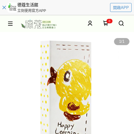
德蔻生活館
開啟APP
立刻使用官方APP
0
1
/
1