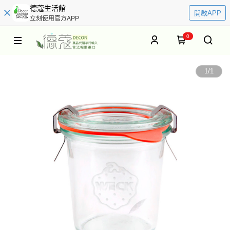
德蔻生活館
開啟APP
立刻使用官方APP
0
1
/
1