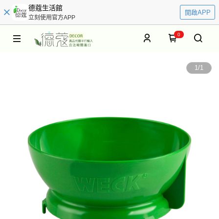
德蔻生活館
開啟APP
立刻使用官方APP
0
1
/
1