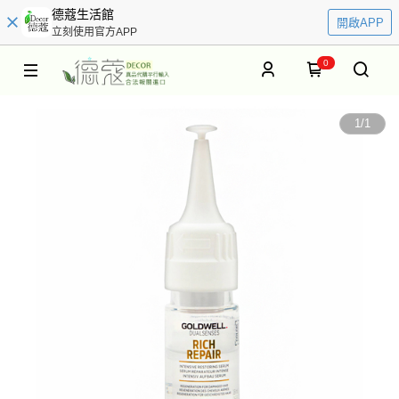
德蔻生活館
開啟APP
立刻使用官方APP
0
1
/
1