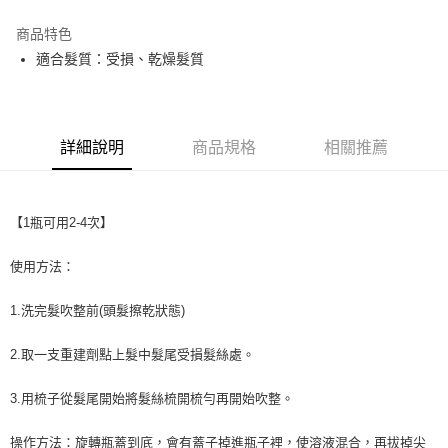
LINE Pay
商品特色
Apple Pay
適合髮質：受損、乾燥髮質
街口支付
悠遊付
詳細說明
商品規格
相關推薦
Google Pay
ATM付款
【1瓶可用2-4次】
運送方式
使用方法：
全家取貨付款
1.洗完髮吹整前(頭髮擦乾狀態)
每筆NT$80，滿NT$999(含以上)免運費
全家純取貨 (先付款
2.取一支重建劑點上髮中髮尾受損髮絲處。
每筆NT$80，滿NT$999(含以上)免運費
3.用梳子從髮尾開始將髮絲梳開梳勻再開始吹整。
7-11取貨付款
每筆NT$80，滿NT$999(含以上)免運費
操作方法：旋轉瓶蓋到底，會有蓋子掉進瓶子裡，使溶液混合，再拔掉尖