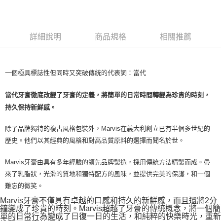
LINE Pay
Apple Pay
詳細說明
商品規格
相關推薦
街口支付
悠遊付
一個極具標誌性但同時又突破傳統的代表詞：當代
Google Pay
當代牙膏徹底改變了牙膏的定義，將簡單的日常時間轉變為珍貴的時刻，
ATM付款
持久保持新鮮感。
運送方式
除了品牌獨特的複古風格包裝外，Marvis在義大利創立已有半個多世紀的
全家取貨付款
歷史。他們以其經典的風格和對高品質原料的選擇而聞名於世。
每筆NT$80，滿NT$999(含以上)免運費
Marvis牙膏由具有多年經驗的領先品牌製造，採用傳統方法精製而成。帶
全家純取貨 (先付款
來了乳脂狀，光滑的質地和獨特配方的風味，並提供完美的保護，和一個
每筆NT$80，滿NT$999(含以上)免運費
難忘的微笑。
7-11取貨付款
Marvis牙膏不僅具有卓越的口感和持久的新鮮感，而且還將2分
鐘變成了珍貴的時刻。Marvis超越了牙膏的傳統概念，將一個簡
每筆NT$80，滿NT$999(含以上)免運費
單的日常行為變成了日復一日的生活，和純粹的快樂時光，重新