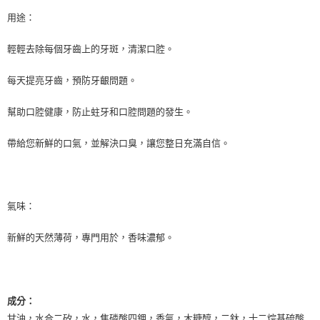
用途：
輕輕去除每個牙齒上的牙斑，清潔口腔。
每天提亮牙齒，預防牙齦問題。
幫助口腔健康，防止蛀牙和口腔問題的發生。
帶給您新鮮的口氣，並解決口臭，讓您整日充滿自信。
氣味：
新鮮的天然薄荷，專門用於，香味濃郁。
成分：
甘油，水合二矽，水，焦磷酸四鉀，香氣，木糖醇，二鈦，十二烷基硫酸