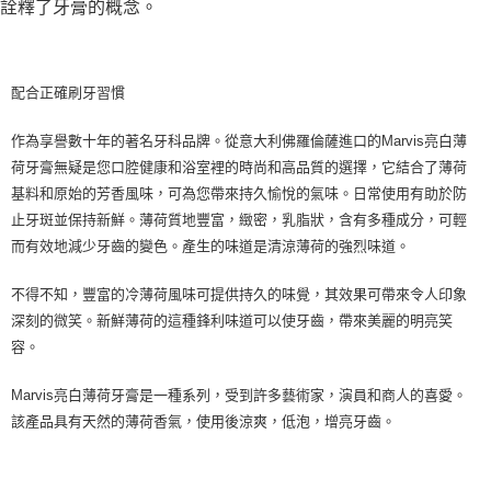
詮釋了牙膏的概念。
7-11純取貨 (先付款
每筆NT$80，滿NT$999(含以上)免運費
宅配
配合正確刷牙習慣
每筆NT$100，滿NT$999(含以上)免運費
作為享譽數十年的著名牙科品牌。從意大利佛羅倫薩進口的Marvis亮白薄
離島宅配（澎湖、金門、馬祖、小琉球）
荷牙膏無疑是您口腔健康和浴室裡的時尚和高品質的選擇，它結合了薄荷
每筆NT$250，滿NT$3,000(含以上)免運費
基料和原始的芳香風味，可為您帶來持久愉悅的氣味。日常使用有助於防
止牙斑並保持新鮮。薄荷質地豐富，緻密，乳脂狀，含有多種成分，可輕
付款後門市自取
而有效地減少牙齒的變色。產生的味道是清涼薄荷的強烈味道。
免運費
不得不知，豐富的冷薄荷風味可提供持久的味覺，其效果可帶來令人印象
深刻的微笑。新鮮薄荷的這種鋒利味道可以使牙齒，帶來美麗的明亮笑
容。
Marvis亮白薄荷牙膏是一種系列，受到許多藝術家，演員和商人的喜愛。
該產品具有天然的薄荷香氣，使用後涼爽，低泡，增亮牙齒。