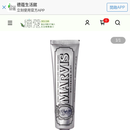
德蔻生活館
開啟APP
立刻使用官方APP
0
1
/
1