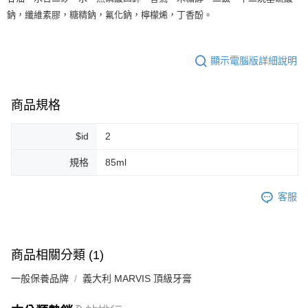
鈉，纖維素膠，糖精鈉，氟化鈉，檸檬烯，丁香酚。
顯示電腦版詳細說明
商品規格
$id
2
規格
85ml
客服
商品相關分類 (1)
一般保養品牌
義大利 MARVIS 頂級牙膏