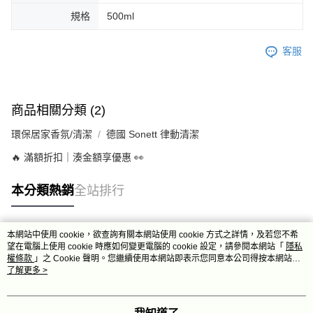
規格
500ml
客服
商品相關分類 (2)
環保居家香氛/清潔
德國 Sonett 律動清潔
🔥 滿額折扣｜湊金額享優惠 👀
本分類熱銷
全站排行
本網站中使用 cookie，欲查詢有關本網站使用 cookie 方式之詳情，及若您不希
熱門標籤
望在電腦上使用 cookie 時應如何變更電腦的 cookie 設定，請參閱本網站「
隱私
權條款
」之 Cookie 聲明。您繼續使用本網站即表示您同意本公司得按本網站使
用條款之 Cookie 聲明使用 cookie。
了解更多 >