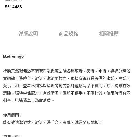
超商取貨付款
5514486
LINE Pay
Apple Pay
詳細說明
商品規格
相關推薦
街口支付
悠遊付
Badreiniger
Google Pay
ATM付款
律動天然環保浴室清潔劑能徹底去除各種頑垢、黃垢、水垢，迅速分解浴
室磁磚、洗臉台、浴缸、淋浴間拉門、馬桶座等各種設備的水垢、皂垢、
運送方式
黃垢，和一些看不到難以清潔的地方都能輕鬆清潔不費力。除、防霉有效
清除。獨特中性配方，有效清潔，溫和不傷手，不傷材質，使用時清爽不
全家取貨付款
刺鼻，迅速消臭，滿室清香。
每筆NT$80，滿NT$999(含以上)免運費
使用範圍：
全家純取貨 (先付款
能有效清潔浴盆、浴缸、洗手台、瓷磚、淋浴間及地板。
每筆NT$80，滿NT$999(含以上)免運費
7-11取貨付款