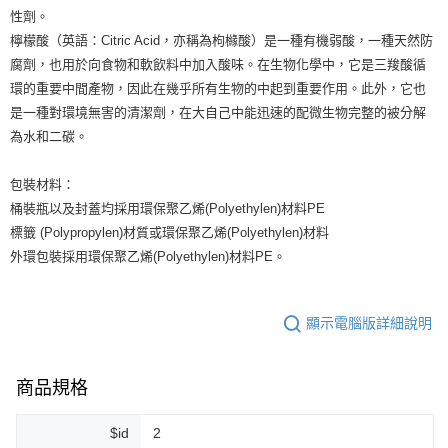
性劑。
檸檬酸（英語：Citric Acid，亦稱為枸櫞酸）是一種有機弱酸，一種天然防
腐劑，也用於向食物和軟飲料中加入酸味。在生物化學中，它是三羧酸循
環的重要中間產物，因此在幾乎所有生物的中起到重要作用。此外，它也
是一種對環境無害的清潔劑，在大自己中能迅速的配微生物完整的被分解
為水和二碳。
包裝材料：
桶裝瓶以及封蓋均採用環保聚乙烯(Polyethylen)材料PE
標籤 (Polypropylen)材質或環保聚乙烯(Polyethylen)材料
外環包裝採用環保聚乙烯(Polyethylen)材料PE。
顯示電腦版詳細說明
商品規格
$id
2