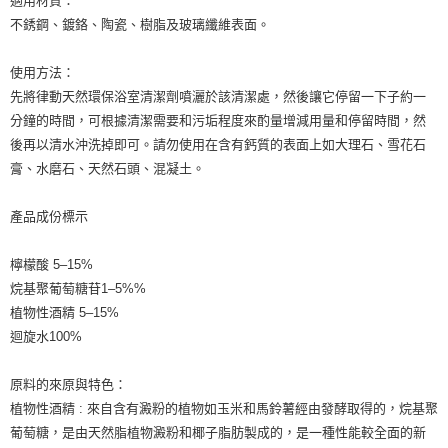
適用材質：
每筆NT$80，滿NT$999(含以上)免運費
不銹鋼、鍍鉻、陶瓷、樹脂及玻璃纖維表面。
7-11純取貨 (先付款
使用方法：
每筆NT$80，滿NT$999(含以上)免運費
先將律動天然環保浴室清潔劑噴灑於該清潔處，然後讓它停留一下子約一
分鐘的時間，可根據清潔需要和污垢程度來酌量增減用量和停留時間，然
宅配
後再以清水沖洗掉即可。請勿使用在含有鈣質的表面上如大理石、雪花石
每筆NT$100，滿NT$999(含以上)免運費
膏、水磨石、天然石頭、混凝土。
離島宅配（澎湖、金門、馬祖、小琉球）
每筆NT$250，滿NT$3,000(含以上)免運費
產品成份標示
付款後門市自取
檸檬酸 5–15%
免運費
烷基聚葡萄糖苷1–5%%
植物性酒精 5–15%
迴旋水100%
原料的來原與特色：
植物性酒精 : 來自含有澱粉的植物如玉米和馬鈴薯經由發酵取得的，烷基聚
葡萄糖，是由天然脂植物澱粉和椰子脂肪製成的，是一種性能較全面的新