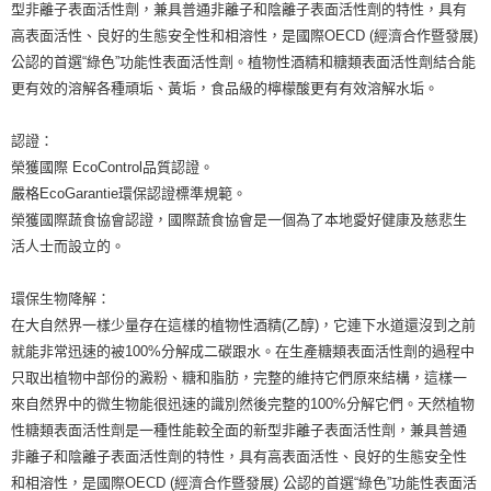
型非離子表面活性劑，兼具普通非離子和陰離子表面活性劑的特性，具有
高表面活性、良好的生態安全性和相溶性，是國際OECD (經濟合作暨發展)
公認的首選“綠色”功能性表面活性劑。植物性酒精和糖類表面活性劑結合能
更有效的溶解各種頑垢、黃垢，食品級的檸檬酸更有有效溶解水垢。
認證：
榮獲國際 EcoControl品質認證。
嚴格EcoGarantie環保認證標準規範。
榮獲國際蔬食協會認證，國際蔬食協會是一個為了本地愛好健康及慈悲生
活人士而設立的。
環保生物降解：
在大自然界一樣少量存在這樣的植物性酒精(乙醇)，它連下水道還沒到之前
就能非常迅速的被100%分解成二碳跟水。在生產糖類表面活性劑的過程中
只取出植物中部份的澱粉、糖和脂肪，完整的維持它們原來結構，這樣一
來自然界中的微生物能很迅速的識別然後完整的100%分解它們。天然植物
性糖類表面活性劑是一種性能較全面的新型非離子表面活性劑，兼具普通
非離子和陰離子表面活性劑的特性，具有高表面活性、良好的生態安全性
和相溶性，是國際OECD (經濟合作暨發展) 公認的首選“綠色”功能性表面活