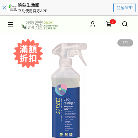
德蔻生活館
開啟APP
立刻使用官方APP
0
1
/
1