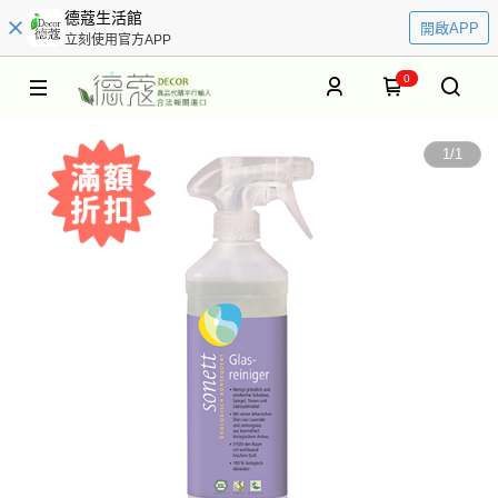
德蔻生活館
開啟APP
立刻使用官方APP
0
1
/
1