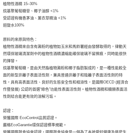
植物性酒精 15–30%
7-11純取貨 (先付款
烷基聚葡萄糖苷、椰子油醇 <1%
每筆NT$80，滿NT$999(含以上)免運費
受認證有機香茅油、薰衣草精油 <1%
迴旋水100%
宅配
每筆NT$100，滿NT$999(含以上)免運費
原料的來原與特色：
離島宅配（澎湖、金門、馬祖、小琉球）
植物性酒精來自含有澱粉的植物如玉米和馬鈴薯經由發酵取得的，律動天
每筆NT$250，滿NT$3,000(含以上)免運費
然環保玻璃清潔劑中的植物性酒精濃縮能確保玻璃不留擦痕，同時能很快
的揮發。
付款後門市自取
烷基聚葡萄糖，是由天然脂植物澱粉和椰子脂肪製成的，是一種性能較全
免運費
面的新型非離子表面活性劑，兼具普通非離子和陰離子表面活性劑的特
性，具有高表面活性、良好的生態安全性和相溶性，是國際OECD (經濟合
作暨發展) 公認的首選“綠色”功能性表面活性劑。植物性酒精和糖類表面活
性劑結合能更有效的溶解污垢。
認證：
榮獲國際 EcoControl品質認證。
嚴格EcoGarantie環保認證標準規範。
榮獲國際蔬食協會認證，國際蔬食協會是一個為了本地愛好健康及慈悲生