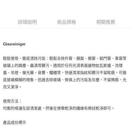
LINE Pay
Apple Pay
詳細說明
商品規格
相關推薦
街口支付
悠遊付
Glasreiniger
Google Pay
ATM付款
輕鬆使用，徹底清除污垢：輕鬆去除外窗、鏡面、櫥窗、鋁門窗、車窗等
玻璃上的路塵、蟲漬等髒污。適用於任何光滑表面器物如瓦斯爐、流理
運送方式
臺、吊燈、螢光幕、音響、鐵櫃等，快速清潔指紋和髒污不留眩痕，可徹
底玻璃模糊的現象，迅速去除玻璃、傢俱上的污垢及灰塵，不留擦痕，光
全家取貨付款
亮又潔淨。
每筆NT$80，滿NT$999(含以上)免運費
使用方法：
全家純取貨 (先付款
均衡的噴灑在該清潔處，然後在使嗽乾淨的纖維布擦拭乾淨即可。
每筆NT$80，滿NT$999(含以上)免運費
7-11取貨付款
產品成份標示
每筆NT$80，滿NT$999(含以上)免運費