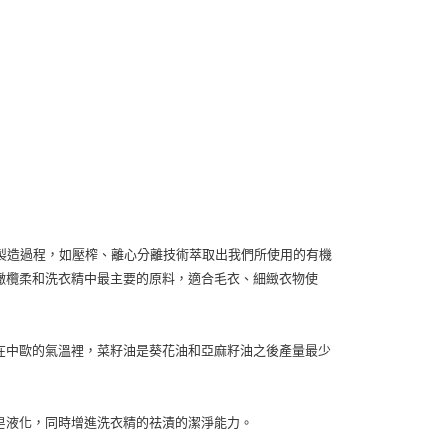
（澎湖、金門、馬祖、小琉球）
50，滿NT$3,000(含以上)免運費
市自取
製造過程，如壓榨、離心分離技術萃取出我們所使用的有機
保橄欖柔和洗衣精中最主要的原料，適合毛衣、細緻衣物使
，在中歐的氣溫裡，菜籽油是葵花油和亞麻籽油之後產量最少
肥皂液化，同時增進洗衣精的祛漬的潔淨能力。