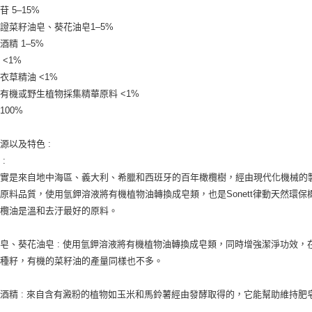
 5–15%
離島宅配
證菜籽油皂、葵花油皂1–5%
每筆NT$2
酒精 1–5%
 <1%
付款後門
衣草精油 <1%
免運費
有機或野生植物採集精華原料 <1%
100%
源以及特色 :
:
果實是來自地中海區、義大利、希臘和西班牙的百年橄欖樹，經由現代化機械的
原料品質，使用氫鉀溶液將有機植物油轉換成皂類，也是Sonett律動天然環
橄欖油是溫和去汙最好的原料。
皂、葵花油皂 : 使用氫鉀溶液將有機植物油轉換成皂類，同時增強潔淨功效
料種籽，有機的菜籽油的產量同樣也不多。
酒精 : 來自含有澱粉的植物如玉米和馬鈴薯經由發酵取得的，它能幫助維持