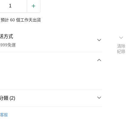
預計 60 個工作天出貨
送方式
999免運
清除
紀錄
次付款
付款
類 (2)
氛/清潔
德國 Sonett 律動清潔
客服
扣｜湊金額享優惠 👀