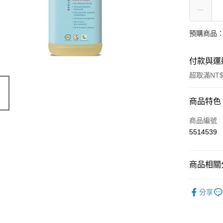
預購商品：
付款與運
超取滿NT$
付款方式
商品特色
信用卡一
商品編號
5514539
超商取貨
LINE Pay
商品相關分
Apple Pay
環保居家香
分享
街口支付
🔥 滿額折
悠遊付