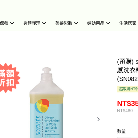
保養
身體護理
美髮彩妝
婦幼用品
生活居家
(預購) 
感洗衣
(SN082
超取滿NT$
NT$3
NT$480
數量