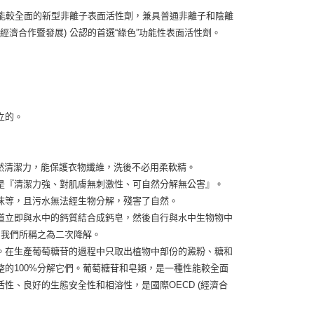
性能較全面的新型非離子表面活性劑，兼具普通非離子和陰離
經濟合作暨發展) 公認的首選“綠色”功能性表面活性劑。
立的。
自然清潔力，能保護衣物纖維，洗後不必用柔軟精。
是『清潔力強、對肌膚無刺激性、可自然分解無公害』。
沫等，且污水無法經生物分解，殘害了自然。
道立即與水中的鈣質結合成鈣皂，然後自行與水中生物物中
，我們所稱之為二次降解。
。在生產葡萄糖苷的過程中只取出植物中部份的澱粉、糖和
的100%分解它們。葡萄糖苷和皂類，是一種性能較全面
性、良好的生態安全性和相溶性，是國際OECD (經濟合