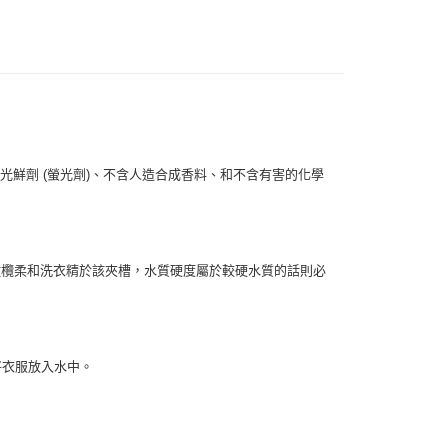
y
付款
光鮮劑 (螢光劑)、不含人造合成香料、和不含有害的化學
0，滿NT$999(含以上)免運費
 (先付款
0，滿NT$999(含以上)免運費
環保橄欖柔和洗衣精於該夾槽，水質硬度屬於較硬水質的話則必
付款
0，滿NT$999(含以上)免運費
貨 (先付款
將衣服放入水中。
0，滿NT$999(含以上)免運費
00，滿NT$999(含以上)免運費