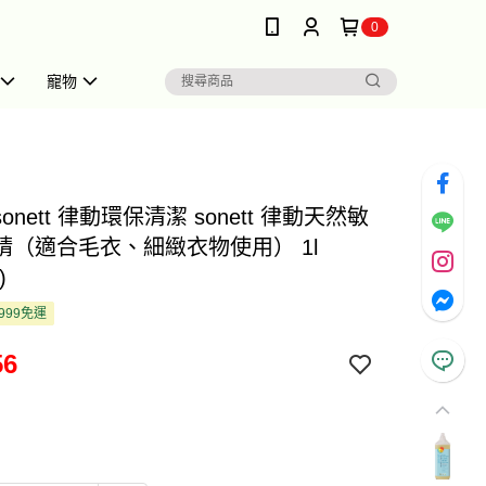
0
寵物
sonett 律動環保清潔 sonett 律動天然敏
精（適合毛衣、細緻衣物使用） 1l
)
999免運
56