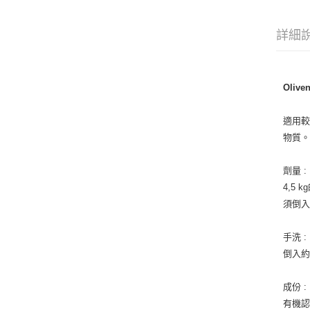
詳細
Olive
適用較
物質。
劑量 :
4,5
須倒入
手洗 :
倒入約
成份 :
有機認