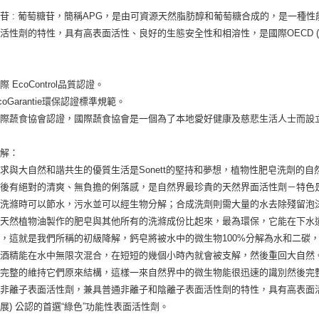
苷 : 葡萄糖苷，簡稱APG，是由可資源天然脂肪醇和葡萄糖合成的，是一種
活性劑的特性，具有高表面活性、良好的生態安全性和相溶性，是國際OECD (
：
 EcoControl品質認證。
coGarantie環保認證標準規範。
國際蔬食協會認證，國際蔬食協會是一個為了本地愛好健康及慈悲生活人士而設
降解：
求與大自然和諧共生的優質生活是Sonett的堅持和夢想，植物性肥皂洗劑的
洗後有絕對的清爽、無負擔的俐落感，是自然界最珍貴的天然界面活性劑－特色
在洗滌時可以節水，污水並可以經生物分解；合成洗劑則需大量的水去除殘留泡
純天然植物油製作的肥皂與其他所有的洗滌成份比起來，最為環保，它能在下水
，這就是我們所稱的初級降解，鈣皂將被水中的微生物100%分解為水和二碳
性酒精能在水中無限次混合，在短短的幾個小時內就會被支解，然後重回大自然
完整的維持它們原來結構，這樣一來自然界中的微生物能很迅速的識別然後完整
非離子表面活性劑，兼具普通非離子和陰離子表面活性劑的特性，具有高表面活
展) 公認的首選“綠色”功能性表面活性劑。