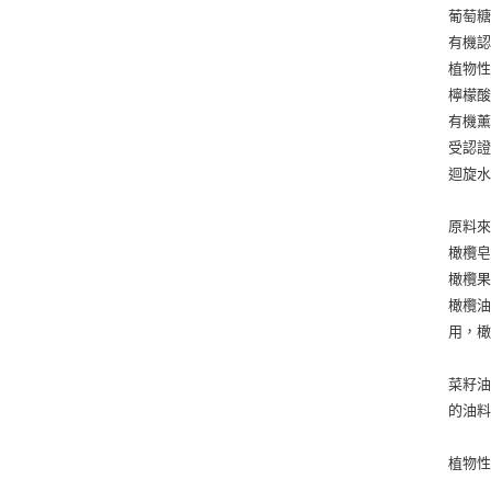
葡萄糖苷
有機認
植物性
檸檬酸
有機薰
受認證
迴旋水
原料來
橄欖皂 
橄欖
橄欖油
用，
菜籽油
的油
植物性