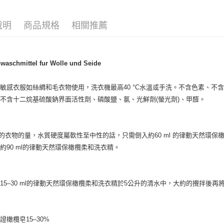
Google Pa
說明
商品規格
相關推薦
ATM付款
運送方式
nwaschmittel fur Wolle und Seide
全家取貨
敏感衣服如絲綢和毛衣物使用，洗衣機最高40 °C水溫或手洗。不含色素、不含
每筆NT$8
不含十二烷基硫酸鈉界面活性劑、磷酸鹽、氯、光鮮劑(螢光劑)、甲醛。
全家純取貨
每筆NT$8
 kg的衣物的量，水質硬度屬軟性至中性的話，只需倒入約60 ml 的律動天然
7-11取貨
約90 ml的律動天然環保橄欖柔和洗衣精。
每筆NT$8
7-11純取
15–30 ml的律動天然環保橄欖柔和洗衣精於5公升的清水中，大約的攪拌後再
每筆NT$8
宅配
每筆NT$1
證橄欖皂15–30%