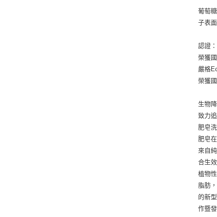
葡萄糖
子表面
認證
榮獲國際
嚴格E
榮獲
生物
致力追
肥皂
肥皂
來自
合生效
植物
脂肪，
的新型
作暨發