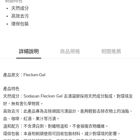
商品特色
Apple Pay
天然成分
高效去污
街口支付
環保包裝
悠遊付
Google Pay
詳細說明
商品規格
相關推薦
ATM付款
運送方式
產品原文：Flecken-Gel
全家取貨付款
每筆NT$80，滿NT$999(含以上)免運費
產品特色
天然成分：Sodasan Flecken Gel 去漬凝膠採用天然成分製成，對環境友
全家純取貨 (先付款
好，無有害化學物質。
每筆NT$80，滿NT$999(含以上)免運費
高效去污：此產品專為去除頑固污漬設計，能夠輕鬆去除衣物上的油脂、
7-11取貨付款
血、咖啡、紅酒、果汁等污漬。
溫和配方：不含漂白劑，對織物溫和，不會損傷衣物纖維。
每筆NT$80，滿NT$999(含以上)免運費
環保包裝：本身附刷頭使用可回收包裝材料，減少對環境的影響。
7-11純取貨 (先付款