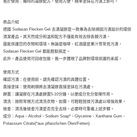
易於使用：獨特的凝膠配方，使用方便，精準塗抹在污漬上即可。
每筆NT$80，滿NT$999(含以上)免運費
宅配
商品介紹
每筆NT$100，滿NT$999(含以上)免運費
德國 Sodasan Flecken Gel 去漬凝膠是一款專為去除頑固污漬設計的環保
清潔產品。其天然成分和溫和配方不僅能有效去除各類污漬，
離島宅配（澎湖、金門、馬祖、小琉球）
還能保護您的衣物和環境。無論是咖啡、紅酒還是果汁等常見污漬，
每筆NT$250，滿NT$3,000(含以上)免運費
Sodasan Flecken Gel 都能輕鬆搞定。
付款後門市自取
此外，產品使用可回收包裝，進一步體現了品牌對環境保護的承諾。
免運費
使用方式
確認污漬：在使用前，請先確認污漬的具體位置。
直接塗抹：使用刷頭將去漬凝膠直接塗抹在污漬處。
靜置：讓凝膠在污漬處靜置5-10分鐘，以便成分充分發揮作用。
清洗：按照常規方式清洗衣物，如需，可輕輕搓揉污漬處以增強效果。
檢查：清洗後檢查污漬是否完全去除，必要時可重複上述步驟。
成分：Aqua、Alcohol、Sodium Soap*、Glycerine、Xanthane Gum、
Potassium Citrate(*aus pflanzlichen Ölen/Fetten)