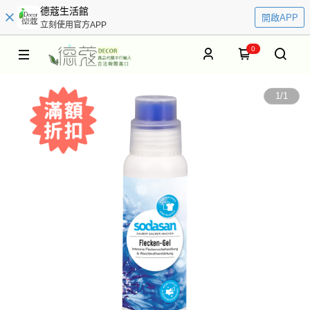
德蔻生活館
開啟APP
立刻使用官方APP
0
1
/
1