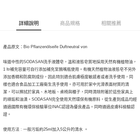
LINE Pay
Apple Pay
詳細說明
商品規格
相關推薦
街口支付
悠遊付
產品原文：Bio Pflanzenölseife Duftneutral von
Google Pay
ATM付款
味道中性的SODASAN洗手液體皂，溫和液態皂質地採用天然有機植物油，
1 ltr補充容量可自行添加補充至鴉嘴瓶使用。有機天然植物油液態皂不另外
運送方式
添加香精和防腐劑成份，因此特別適合肌膚極度敏感者或者洗手使用，同
樣也適合食品加工工廠衛生洗手使用。亦可用於家中光滑表面材質的清
全家取貨付款
潔，可以擦拭於家具、木地板、桌椅與櫃子，同時清除附著於這些家具上
每筆NT$80，滿NT$999(含以上)免運費
的頑垢和油漬。SODASAN完全使用天然環保有機原料，從生產到成品均經
全家純取貨 (先付款
通過國際有機環保檢驗單位INAC認證為優良產品。同時通過皮膚科檢驗認
證。
每筆NT$80，滿NT$999(含以上)免運費
7-11取貨付款
使用方法 : 一般污垢約25ml加入5公升的清水 。
每筆NT$80，滿NT$999(含以上)免運費