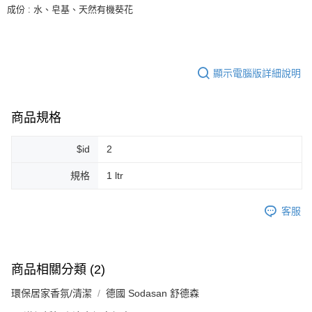
成份 : 水、皂基、天然有機葵花
7-11純取貨 (先付款
每筆NT$80，滿NT$999(含以上)免運費
宅配
顯示電腦版詳細說明
每筆NT$100，滿NT$999(含以上)免運費
離島宅配（澎湖、金門、馬祖、小琉球）
商品規格
每筆NT$250，滿NT$3,000(含以上)免運費
付款後門市自取
$id
2
免運費
規格
1 ltr
客服
商品相關分類 (2)
環保居家香氛/清潔
德國 Sodasan 舒德森