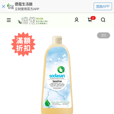
德蔻生活館
開啟APP
立刻使用官方APP
0
1
/
1