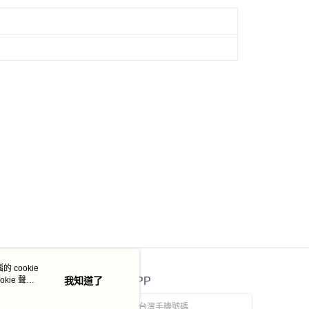
50，滿NT$3,000(含以上)免運費
市自取
 cookie
kie 聲明
我知道了
官方APP