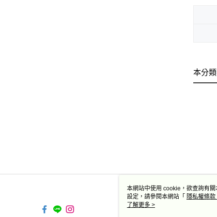
本分類
本網站中使用 cookie，欲查詢有關
設定，請參閱本網站「
隱私權條款
使用 cookie。
了解更多 >