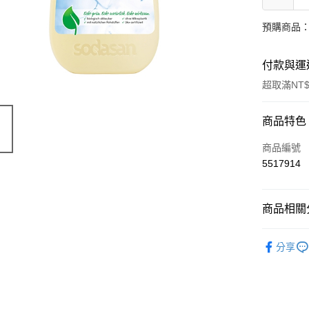
預購商品：
付款與運
超取滿NT$
付款方式
商品特色
信用卡一
商品編號
5517914
超商取貨
LINE Pay
商品相關分
Apple Pay
環保居家香
分享
街口支付
🔥 滿額折
悠遊付
Google Pa