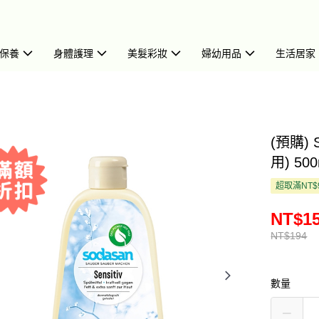
保養
身體護理
美髮彩妝
婦幼用品
生活居家
(預購)
用) 500
超取滿NT$
NT$1
NT$194
數量