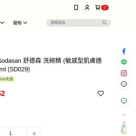
0
寵物
 Sodasan 舒德森 洗碗精 (敏感型肌膚適
ml (SD029)
999免運
52