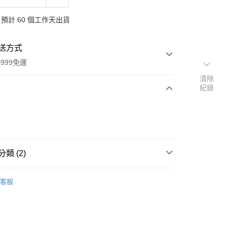
預計 60 個工作天出貨
送方式
999免運
清除
紀錄
次付款
付款
類 (2)
氛/清潔
德國 Sodasan 舒德森
客服
扣｜湊金額享優惠 👀
y