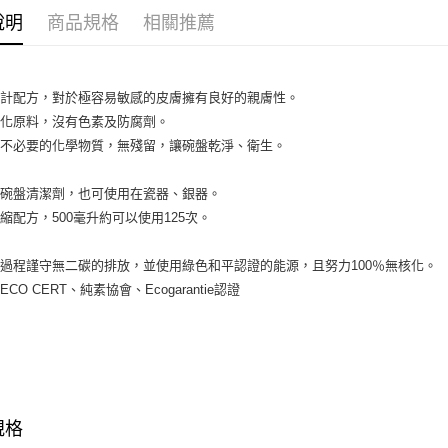
說明
商品規格
相關推薦
ATM付款
運送方式
設計配方，對於極容易敏感的皮膚擁有良好的親膚性。
石化原料，沒有色素及防腐劑。
全家取貨
了不必要的化學物質，無殘留，讓碗盤乾淨、衛生。
每筆NT$8
全家純取貨
洗碗盤清潔劑，也可使用在瓷器、銀器。
每筆NT$8
縮配方，500毫升約可以使用125次。
7-11取貨
過程謹守無二碳的排放，並使用綠色和平認證的能源，且努力100％無核化。
每筆NT$8
CO CERT、純素協會、Ecogarantie認證
7-11純取
每筆NT$8
宅配
每筆NT$1
規格
離島宅配