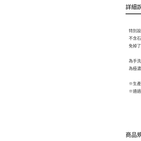
詳細
特別
不含
免掉
為手
為極濃
※生產
※通過E
商品