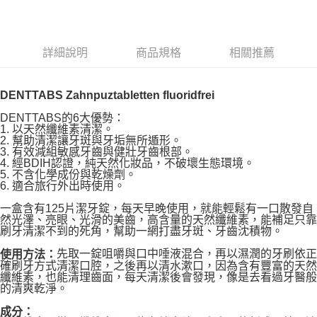
LINE Pay
Apple Pay
詳細說明
商品規格
相關推薦
街口支付
悠遊付
DENTTABS Zahnpuztabletten fluoridfrei
Google Pay
DENTTABS的6大優勢：
1. 以天然纖維素清潔。
ATM付款
2. 幫助清潔讓牙斑與牙垢無所遁形。
3. 有效減組敏感牙齒與健壯牙齒根部。
4. 經BDIH認證，純天然化妝品，不破壞生態環境。
運送方式
5. 不含化學成份與乾燥劑。
6. 適合旅行外出時使用。
全家取貨付款
一盒含有125片潔牙錠，每天早晚使用，就能輕鬆有一口散發自
每筆NT$80，滿NT$999(含以上)免運費
然光澤、亮眼、光滑的美齒，高含量的天然纖維素，能補足只靠
刷牙清潔不到的死角，幫助一網打盡牙斑、牙齒沈積物。
全家純取貨 (先付款
先取一錠咀嚼與口中唾液混合，再以濕潤的牙刷依正
使用方法：
每筆NT$80，滿NT$999(含以上)免運費
確刷牙方式清潔口腔，之後再以清水漱口，因為含有豐富的天然
纖維素，也能清理齒面，每天清潔後會發現，像是去看過牙醫般
7-11取貨付款
的清爽乾淨。
每筆NT$80，滿NT$999(含以上)免運費
成分：