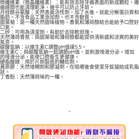
微纖維素（微晶纖維素）：能有效去除牙齒表面的新成顆粒，連
7-11純取貨 (先付款
齒縫間也能清理乾淨，幾乎可以防止牙斑。
月桂酰谷氨酸：天然表面活性劑，加了水後，就能分解蛋白質和
每筆NT$80，滿NT$999(含以上)免運費
脂肪。不含食品工業添加劑，也不含麩質。
甜葉菊：是一種天然甜味植物，香氣和薄荷醇結合能給予口腔好
宅配
口氣。
二矽：可用為清潔劑，有助於去除軟斑塊。
每筆NT$100，滿NT$999(含以上)免運費
天然薄荷香氛：與甜葉菊和薄荷醇都能提供淸新感和涼爽的美好
氣息。
離島宅配（澎湖、金門、馬祖、小琉球）
碳酸氫鈉：以維生素C調整pH值達5.5。
維生素C：與碳酸氫鈉一起調節pH值，並刺激唾液分泌。增加
每筆NT$250，滿NT$3,000(含以上)免運費
的唾液分泌，能使口腔衛生更健康。
硬脂酸鎂：用於片劑製造的輔佐劑。
付款後門市自取
黃原膠：天然增稠劑和膠凝劑，在咀嚼後會使潔牙錠凝結成乳脂
狀。
免運費
丁香酚：天然薄荷味的一種。
--