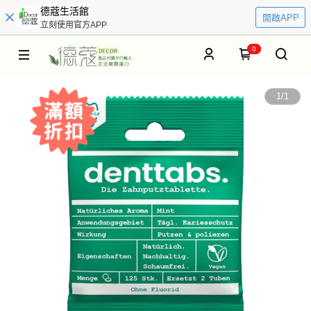
德蔻生活館
開啟APP
立刻使用官方APP
0
1
/
1