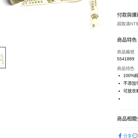
付款與運
超取滿NT$
付款方式
商品特色
信用卡一
商品編號
5541889
超商取貨
商品特色
LINE Pay
100%
不添加
Apple Pay
可放衣
街口支付
悠遊付
商品相關分
Google Pa
ATM付款
有機保養
分享