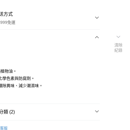
送方式
999免運
清除
次付款
紀錄
付款
純植物油。
化學色素與防腐劑。
櫃除異味、減少潮濕味。
類 (2)
y
品牌
法國 Marius Fabre 法鉑馬賽皂
客服