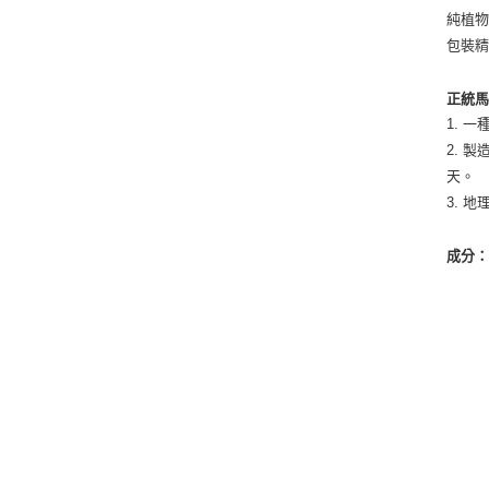
純植物
包裝
正統
1. 
2. 
天。
3. 
成分