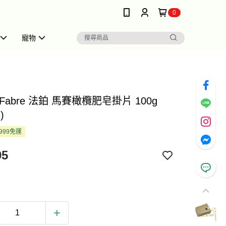
0
寵物
s Fabre 法鉑 馬賽橄欖肥皂掛片 100g
)
999免運
05