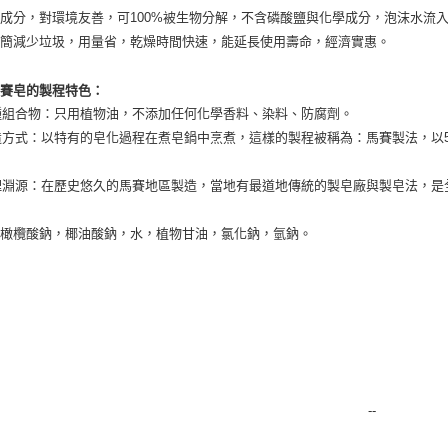
付款後門
成分，對環境友善，可100%被生物分解，不含磷酸鹽與化學成分，泡沫水流
免運費
精簡減少垃圾，用量省，乾燥時間快速，能延長使用壽命，經濟實惠。
馬賽皂的製程特色：
一種組合物：只用植物油，不添加任何化學香料、染料、防腐劑。
製造方式：以特有的皂化過程在煮皂鍋中烹煮，這樣的製程被稱為：馬賽製法，以
地理淵源：在歷史悠久的馬賽地區製造，當地有最道地傳統的製皂廠與製皂法，
橄欖酸鈉，椰油酸鈉，水，植物甘油，氯化鈉，氫鈉。
：
--