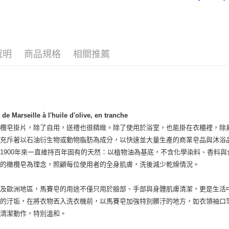
🔥 滿額折
運送方式
全家取貨
說明
商品規格
相關推薦
每筆NT$8
全家純取貨
每筆NT$8
7-11取貨
de Marseille à l'huile d'olive, en tranche
每筆NT$8
橄欖皂掛片，除了自用，送禮也很精緻。除了使用於浴室，也能掛在衣櫃裡，除
7-11純取
上充斥著以石油衍生物或動物脂肪為成分，以快速並大量生產的商業皂品與沐浴
每筆NT$8
1900年來一直維持百年固有的天然：以植物油為基底，不含化學染料、香料
用的橄欖皂為理念，照顧每位使用者的全身肌膚，洗後減少乾燥情況。
宅配
每筆NT$1
國及歐洲地區，馬賽皂的用途不僅只用於臉部、手部與身體肌膚清潔，更是生活
物的汙垢，在將衣物丟入洗衣機前，以馬賽皂加強特別髒汙的地方，如衣領袖口
離島宅配
的清潔動作，特別溫和。
每筆NT$2