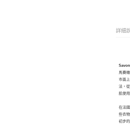
詳細
Savon 
馬賽
巿面
法，從
肌使
在法
些衣
初步