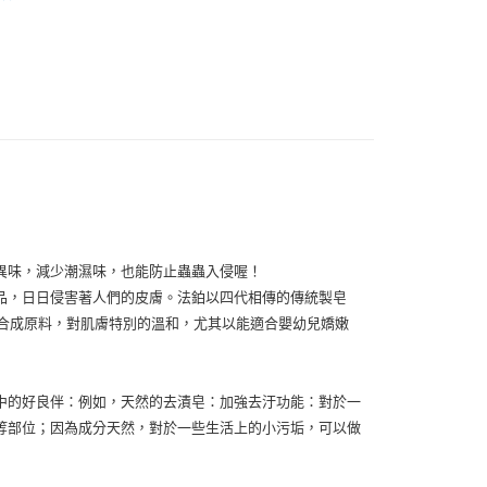
扣｜湊金額享優惠 👀
付款
0，滿NT$999(含以上)免運費
 (先付款
0，滿NT$999(含以上)免運費
付款
0，滿NT$999(含以上)免運費
異味，減少潮濕味，也能防止蟲蟲入侵喔！
貨 (先付款
品，日日侵害著人們的皮膚。法鉑以四代相傳的傳統製皂
0，滿NT$999(含以上)免運費
與合成原料，對肌膚特別的溫和，尤其以能適合嬰幼兒嬌嫩
00，滿NT$999(含以上)免運費
中的好良伴：例如，天然的去漬皂：加強去汙功能：對於一
等部位；因為成分天然，對於一些生活上的小污垢，可以做
（澎湖、金門、馬祖、小琉球）
50，滿NT$3,000(含以上)免運費