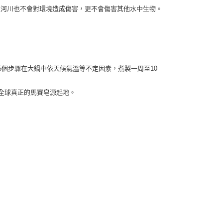
市自取
入河川也不會對環境造成傷害，更不會傷害其他水中生物。
5個步驟在大鍋中依天候氣溫等不定因素，煮製一周至10
是全球真正的馬賽皂源起地。