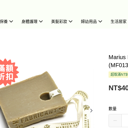
保養
身體護理
美髮彩妝
婦幼用品
生活居家
Mariu
(MF013
超取滿NT$
NT$4
數量