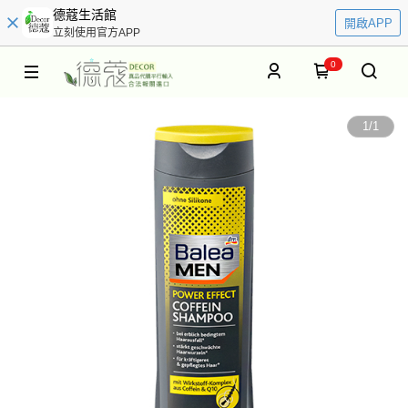
德蔻生活館
開啟APP
立刻使用官方APP
0
1
/
1