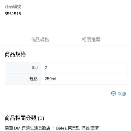
商品編號
超商取貨付款
5561518
LINE Pay
Apple Pay
商品規格
相關推薦
街口支付
悠遊付
商品規格
Google Pay
$id
2
ATM付款
規格
250ml
運送方式
客服
全家取貨付款
每筆NT$80，滿NT$999(含以上)免運費
全家純取貨 (先付款
商品相關分類 (1)
每筆NT$80，滿NT$999(含以上)免運費
德國 DM 連鎖生活美妝店
Balea 芭樂雅 保養/清潔