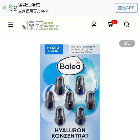
德蔻生活館
開啟APP
立刻使用官方APP
0
1
/
1