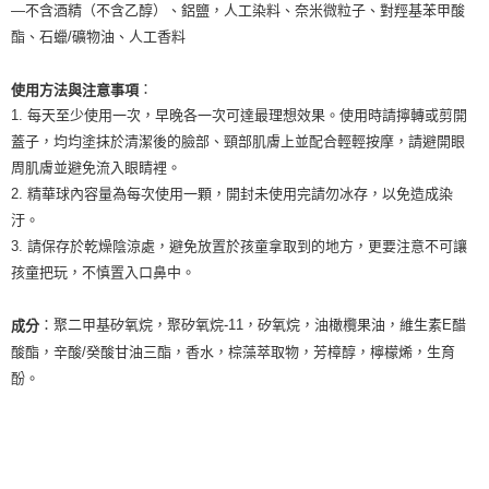
—不含酒精（不含乙醇）、鋁鹽，人工染料、奈米微粒子、對羥基苯甲酸
每筆NT$80，滿NT$999(含以上)免運費
酯、石蠟/礦物油、人工香料
7-11純取貨 (先付款
每筆NT$80，滿NT$999(含以上)免運費
：
使用方法與注意事項
1. 每天至少使用一次，早晚各一次可達最理想效果。使用時請擰轉或剪開
宅配
蓋子，均均塗抹於清潔後的臉部、頸部肌膚上並配合輕輕按摩，請避開眼
每筆NT$100，滿NT$999(含以上)免運費
周肌膚並避免流入眼睛裡。
2. 精華球內容量為每次使用一顆，開封未使用完請勿冰存，以免造成染
離島宅配（澎湖、金門、馬祖、小琉球）
汙。
每筆NT$250，滿NT$3,000(含以上)免運費
3. 請保存於乾燥陰涼處，避免放置於孩童拿取到的地方，更要注意不可讓
付款後門市自取
孩童把玩，不慎置入口鼻中。
免運費
：聚二甲基矽氧烷，聚矽氧烷-11，矽氧烷，油橄欖果油，維生素E醋
成分
酸酯，辛酸/癸酸甘油三酯，香水，棕藻萃取物，芳樟醇，檸檬烯，生育
酚。