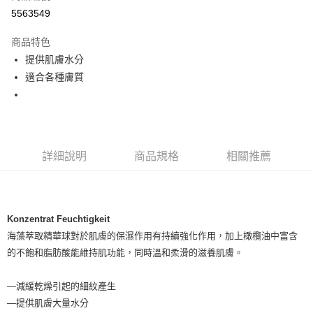
超商取貨付款
5563549
LINE Pay
商品特色
Apple Pay
提供肌膚水分
適合各種膚質
街口支付
悠遊付
Google Pay
詳細說明
商品規格
相關推薦
ATM付款
運送方式
全家取貨付款
Konzentrat Feuchtigkeit
每筆NT$80，滿NT$999(含以上)免運費
海藻萃取精華球對於肌膚的保濕作用有持續強化作用，加上橄欖油中富含
的不飽和脂肪酸能維持肌功能，同時溫和柔滑的滋養肌膚。
全家純取貨 (先付款
每筆NT$80，滿NT$999(含以上)免運費
—減緩乾燥引起的細紋產生
—提供肌膚大量水分
7-11取貨付款