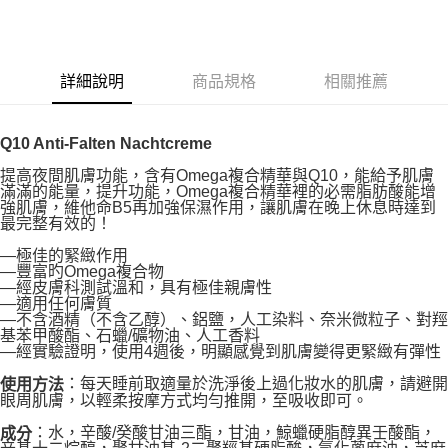
LINE Pay
Apple Pay
詳細說明
商品規格
相關推薦
街口支付
悠遊付
Q10 Anti-Falten Nachtcreme
Google Pay
提高夜間肌膚功能，含有Omega複合精華與Q10，能給予肌膚
滿滿的能量，提升功能，Omega複合精華裡的必需脂肪酸能增
ATM付款
強肌膚，維他命B5再加強保濕作用，讓肌膚在晚上休息時達到
最完整有效的！
運送方式
—極佳的緊緻作用
—豐富旳Omega複合物
全家取貨付款
—經皮膚科測試溫和，具有極佳親膚性
—適用任何膚質
每筆NT$80，滿NT$999(含以上)免運費
—不含酒精（不含乙醇）、鋁鹽，人工染料、奈米微粒子、對羥
基苯甲酸酯、石蠟/礦物油、人工香料
全家純取貨 (先付款
—經實驗證明，使用4週後，明顯感覺到肌膚變得更緊緻有彈性
每筆NT$80，滿NT$999(含以上)免運費
：每天睡前取適量於洗淨後上過化妝水的肌膚，請避開
使用方法
眼周肌膚，以輕柔按摩方式均勻推開，至吸收即可。
7-11取貨付款
：水，辛酸/癸酸甘油三酯，甘油，鯨蠟硬脂醇異壬酸酯，
成分
每筆NT$80，滿NT$999(含以上)免運費