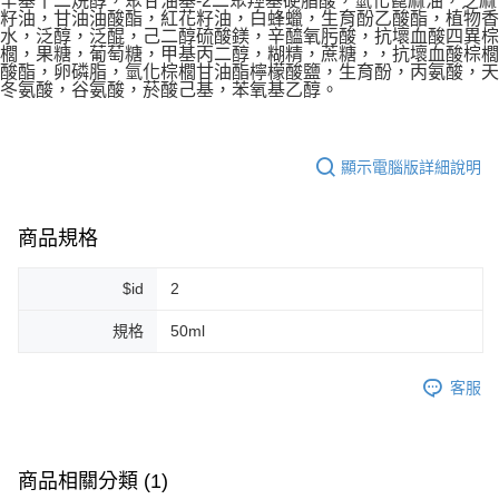
辛基十二烷醇，聚甘油基-2二聚羥基硬脂酸，氫化蓖麻油，芝麻
籽油，甘油油酸酯，紅花籽油，白蜂蠟，生育酚乙酸酯，植物香
7-11純取貨 (先付款
水，泛醇，泛醌，己二醇硫酸鎂，辛醯氧肟酸，抗壞血酸四異棕
櫚，果糖，葡萄糖，甲基丙二醇，糊精，蔗糖，，抗壞血酸棕櫚
每筆NT$80，滿NT$999(含以上)免運費
酸酯，卵磷脂，氫化棕櫚甘油酯檸檬酸鹽，生育酚，丙氨酸，天
冬氨酸，谷氨酸，菸酸己基，苯氧基乙醇。
宅配
每筆NT$100，滿NT$999(含以上)免運費
顯示電腦版詳細說明
離島宅配（澎湖、金門、馬祖、小琉球）
每筆NT$250，滿NT$3,000(含以上)免運費
商品規格
付款後門市自取
免運費
$id
2
規格
50ml
客服
商品相關分類 (1)