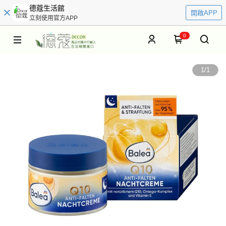
德蔻生活館
開啟APP
立刻使用官方APP
0
1
/
1