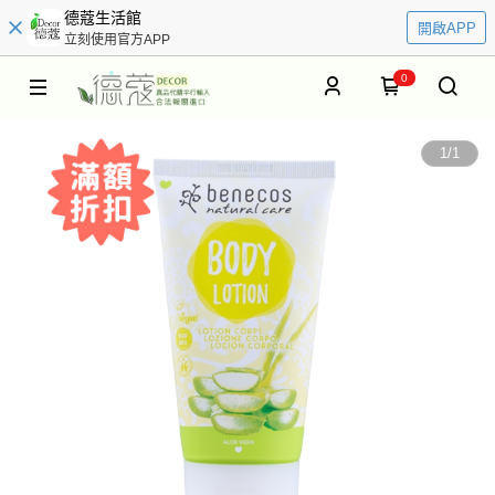
德蔻生活館
開啟APP
立刻使用官方APP
0
1
/
1