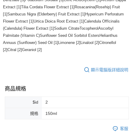
Extract [1]Tilia Cordata Flower Extract [1]Rosacanina(Rosehip) Fruit
[1]Sambucus Nigra (Elderberry) Fruit Extract [1]Hypericum Perforatum
Flower Extract [1]Urtica Dioica Root Extract [1]Calendula OffIcinalis
(Calendula) Flower Extract [1]Sodium CitrateTocopherolAscorbyl
Palmitate (Vitamin C)Sunflower Seed Oil Sorbitol EstersHelianthus
Annuus (Sunflower) Seed Oil [1]Limonene [2]Linalool [2]Citronellol
[2]Citral [2]Geraniol [2]
顯示電腦版詳細說明
商品規格
$id
2
規格
150ml
客服