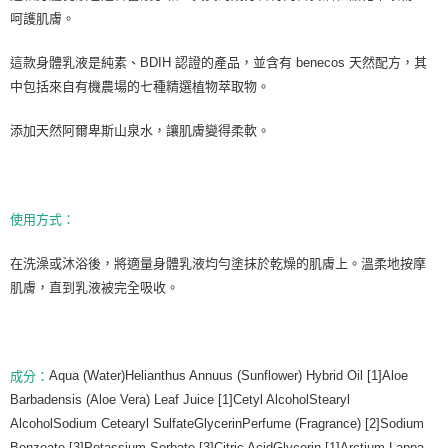
每筆NT$80，滿NT$999(含以上)免運費
呵護肌膚。
7-11純取貨 (先付款
這款身體乳液是純素、BDIH 認證的產品，並含有 benecos 天然配方，其
每筆NT$80，滿NT$999(含以上)免運費
中包括來自有機農場的七種精選植物萃取物。
宅配
添加天然阿爾卑斯山泉水，讓肌膚變得柔軟。
每筆NT$100，滿NT$999(含以上)免運費
離島宅配（澎湖、金門、馬祖、小琉球）
每筆NT$250，滿NT$3,000(含以上)免運費
使用方式：
付款後門市自取
免運費
在洗澡或沐浴後，將適量身體乳液均勻塗抹於乾燥的肌膚上。溫柔地按摩
肌膚，直到乳液被完全吸收。
Aqua (Water)Helianthus Annuus (Sunflower) Hybrid Oil [1]Aloe
成分：
Barbadensis (Aloe Vera) Leaf Juice [1]Cetyl AlcoholStearyl
AlcoholSodium Cetearyl SulfateGlycerinPerfume (Fragrance) [2]Sodium
Benzoate [3]Potassium Sorbate [3]Citric AcidGlycerin [1]Arctium Lappa