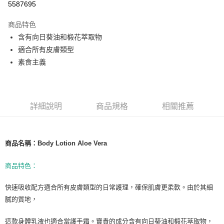
5587695
LINE Pay
商品特色
Apple Pay
含有向日葵油和椴花萃取物
適合所有皮膚類型
街口支付
素食主義
悠遊付
Google Pay
詳細說明
商品規格
相關推薦
ATM付款
運送方式
商品名稱：Body Lotion Aloe Vera
全家取貨付款
每筆NT$80，滿NT$999(含以上)免運費
商品特色：
全家純取貨 (先付款
快速吸收配方適合所有皮膚類型的日常護理，確保肌膚更柔軟。由於其細
每筆NT$80，滿NT$999(含以上)免運費
膩的質地，
7-11取貨付款
這款身體乳液也適合當護手霜。寶貴的成分含有向日葵油和椴花萃取物，