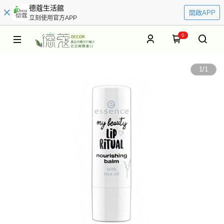
德蔻生活館
開啟APP
立刻使用官方APP
0
1
/
1