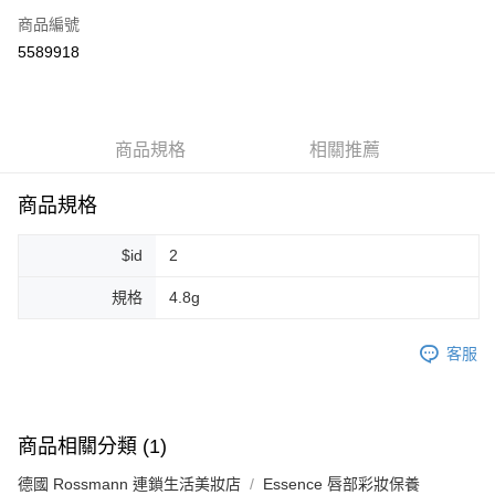
商品編號
超商取貨付款
5589918
LINE Pay
Apple Pay
商品規格
相關推薦
街口支付
悠遊付
商品規格
Google Pay
$id
2
ATM付款
規格
4.8g
運送方式
客服
全家取貨付款
每筆NT$80，滿NT$999(含以上)免運費
全家純取貨 (先付款
商品相關分類 (1)
每筆NT$80，滿NT$999(含以上)免運費
德國 Rossmann 連鎖生活美妝店
Essence 唇部彩妝保養