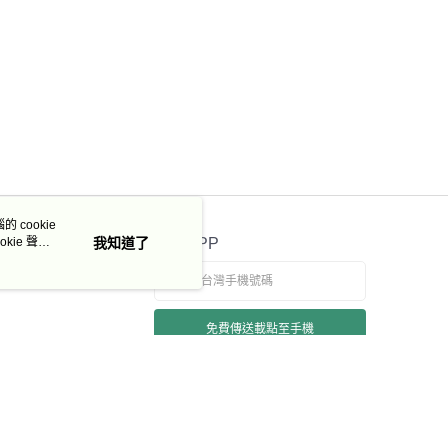
50，滿NT$3,000(含以上)免運費
市自取
 cookie
kie 聲明
我知道了
官方APP
免費傳送載點至手機
若接到可疑電話，請洽詢165反詐騙專線
本站最佳瀏覽環境請使用 Google Chrome、Firefox 或 Edge 以上版本