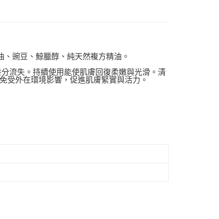
蘿蔔油、豌豆、鯨臘醇、純天然複方精油。
付款
養分流失。持續使用能使肌膚回復柔嫩與光滑。清
0，滿NT$999(含以上)免運費
免受外在環境影響，促進肌膚緊實與活力。
 (先付款
0，滿NT$999(含以上)免運費
付款
0，滿NT$999(含以上)免運費
貨 (先付款
0，滿NT$999(含以上)免運費
00，滿NT$999(含以上)免運費
（澎湖、金門、馬祖、小琉球）