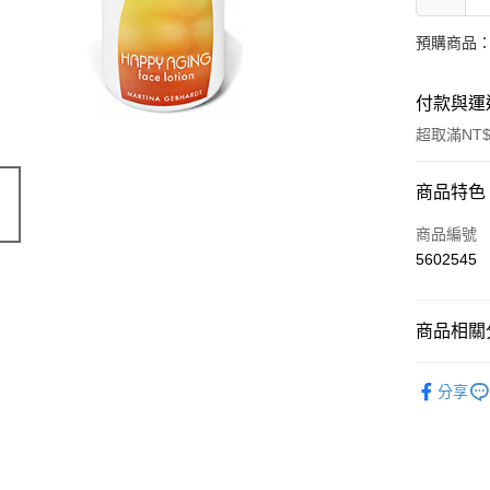
預購商品：
付款與運
超取滿NT$
付款方式
商品特色
信用卡一
商品編號
5602545
超商取貨
LINE Pay
商品相關分
Apple Pay
有機保養
分享
街口支付
🔥 滿額折
悠遊付
Google Pa