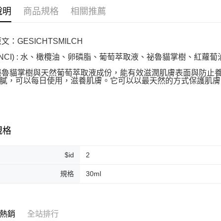
說明
商品規格
相關推薦
ATM付款
：GESICHTSMILCH
運送方式
INCI) : 水、橄欖油、卵磷脂、葡萄萃取液、祕魯貓掌樹、紅
全家取貨
魯貓掌樹與天然葡萄萃取液成份，能有效滋潤肌膚表面與防止
每筆NT$8
膩，可以每日使用，滋養肌膚。它可以以最天然的方式保護肌膚
全家純取貨
每筆NT$8
7-11取貨
規格
每筆NT$8
$id
2
7-11純取
每筆NT$8
規格
30ml
宅配
每筆NT$1
熱銷
全站排行
離島宅配