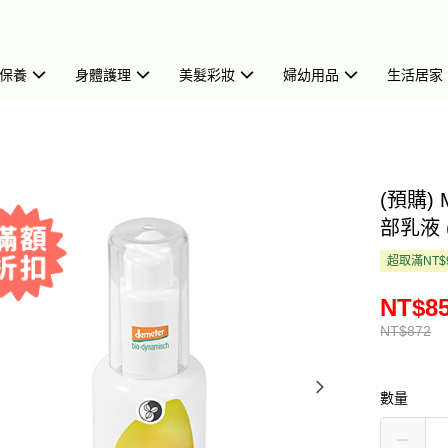
保養
身體護理
美髮彩妝
婦幼用品
生活居家
(預購) 
部乳液 (
超取滿NT$
NT$8
NT$872
數量