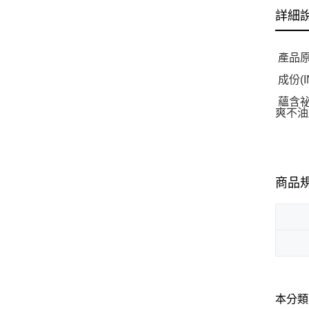
詳細
產品原文
成份(
蘊含祕
爽不油
商品
本分類