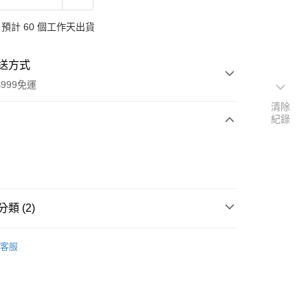
預計 60 個工作天出貨
送方式
999免運
清除
紀錄
次付款
付款
類 (2)
品牌
德國 Martina Gebhardt 護膚
客服
扣｜湊金額享優惠 👀
y