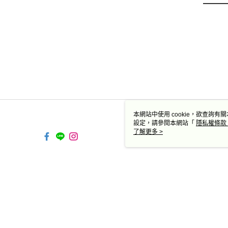
本網站中使用 cookie，欲查詢有關
設定，請參閱本網站「
隱私權條款
使用 cookie。
了解更多 >
TW-MWG1-61-88 Web2.0 
© 2026 by 德蔻天然有機產品有限公司