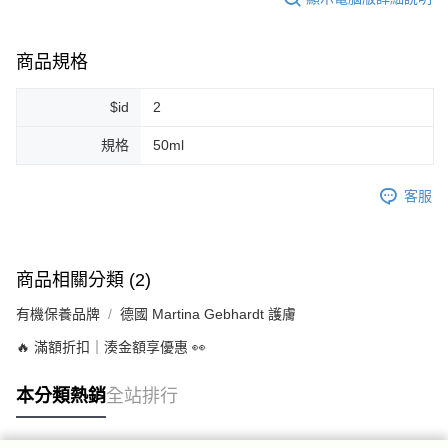
每筆NT$80，滿NT$999(含以上)免運費
7-11純取貨 (先付款
商品規格
每筆NT$80，滿NT$999(含以上)免運費
$id
2
宅配
規格
50ml
每筆NT$100，滿NT$999(含以上)免運費
離島宅配（澎湖、金門、馬祖、小琉球）
客服
每筆NT$250，滿NT$3,000(含以上)免運費
付款後門市自取
免運費
商品相關分類 (2)
有機保養品牌
德國 Martina Gebhardt 護膚
🔥 滿額折扣｜湊金額享優惠 👀
本分類熱銷
全站排行