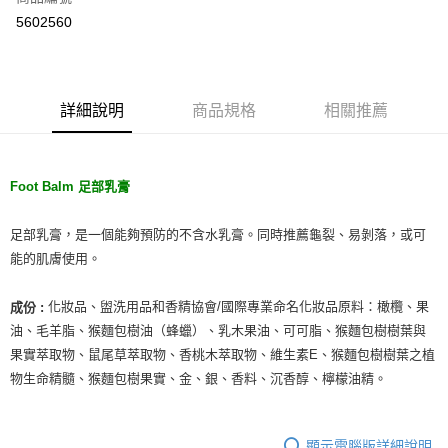
超商取貨付款
5602560
LINE Pay
Apple Pay
詳細說明
商品規格
相關推薦
街口支付
悠遊付
Foot Balm 足部乳膏
Google Pay
ATM付款
足部乳膏，是一個能夠預防的不含水乳膏。同時推薦龜裂、易剝落，或可
能的肌膚使用。
運送方式
化妝品、盥洗用品和香精協會/國際專業命名化妝品原料：橄欖、果
成份 :
全家取貨付款
油、毛羊脂、猴麵包樹油（蜂蠟）、乳木果油、可可脂、猴麵包樹樹葉與
每筆NT$80，滿NT$999(含以上)免運費
果實萃取物、鼠尾草萃取物、香桃木萃取物、維生素E、猴麵包樹樹葉之植
全家純取貨 (先付款
物生命精髓、猴麵包樹果實、金、銀、香料、沉香醇、檸檬油精。
每筆NT$80，滿NT$999(含以上)免運費
7-11取貨付款
顯示電腦版詳細說明