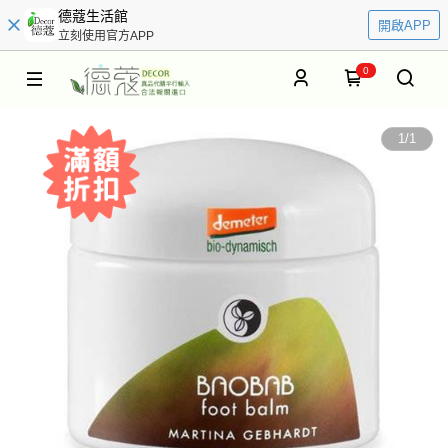
德蔻生活館
開啟APP
立刻使用官方APP
0
1
/
1