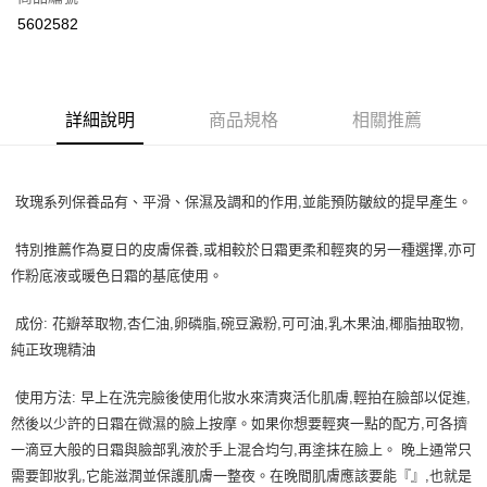
超商取貨付款
5602582
LINE Pay
Apple Pay
詳細說明
商品規格
相關推薦
街口支付
悠遊付
玫瑰系列保養品有、平滑、保濕及調和的作用,並能預防皺紋的提早產生。
Google Pay
特別推薦作為夏日的皮膚保養,或相較於日霜更柔和輕爽的另一種選擇,亦可
ATM付款
作粉底液或暖色日霜的基底使用。
運送方式
成份: 花瓣萃取物,杏仁油,卵磷脂,碗豆澱粉,可可油,乳木果油,椰脂抽取物,
全家取貨付款
純正玫瑰精油
每筆NT$80，滿NT$999(含以上)免運費
使用方法: 早上在洗完臉後使用化妝水來清爽活化肌膚,輕拍在臉部以促進,
全家純取貨 (先付款
然後以少許的日霜在微濕的臉上按摩。如果你想要輕爽一點的配方,可各擠
每筆NT$80，滿NT$999(含以上)免運費
一滴豆大般的日霜與臉部乳液於手上混合均勻,再塗抹在臉上。 晚上通常只
需要卸妝乳,它能滋潤並保護肌膚一整夜。在晚間肌膚應該要能『』,也就是
7-11取貨付款