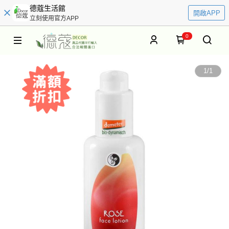
德蔻生活館
開啟APP
立刻使用官方APP
0
1
/
1