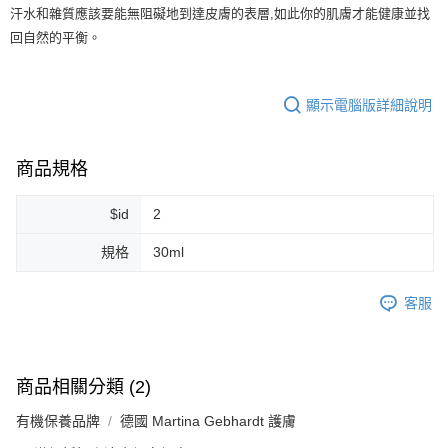
汗水和雜質應該要能無阻礙地到達皮膚的表層,如此你的肌膚才能健康並找
每筆NT$80，滿NT$999(含以上)免運費
回自然的平衡。
7-11純取貨 (先付款
每筆NT$80，滿NT$999(含以上)免運費
顯示電腦版詳細說明
宅配
每筆NT$100，滿NT$999(含以上)免運費
商品規格
離島宅配（澎湖、金門、馬祖、小琉球）
每筆NT$250，滿NT$3,000(含以上)免運費
$id
2
付款後門市自取
規格
30ml
免運費
客服
商品相關分類 (2)
有機保養品牌
德國 Martina Gebhardt 護膚