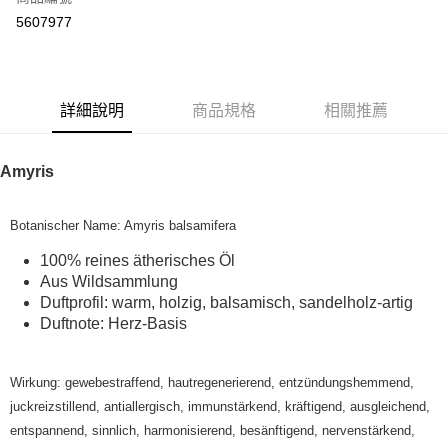
超商取貨付款
5607977
LINE Pay
Apple Pay
詳細說明
商品規格
相關推薦
街口支付
悠遊付
Amyris
Google Pay
Botanischer Name: Amyris balsamifera
ATM付款
100% reines ätherisches Öl
運送方式
Aus Wildsammlung
Duftprofil: warm, holzig, balsamisch, sandelholz-artig
全家取貨付款
Duftnote: Herz-Basis
每筆NT$80，滿NT$999(含以上)免運費
全家純取貨 (先付款
Wirkung: gewebestraffend, hautregenerierend, entzündungshemmend,
每筆NT$80，滿NT$999(含以上)免運費
juckreizstillend, antiallergisch, immunstärkend, kräftigend, ausgleichend,
entspannend, sinnlich, harmonisierend, besänftigend, nervenstärkend,
7-11取貨付款