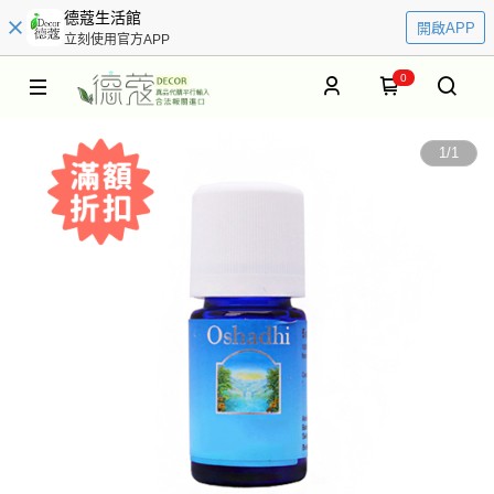
德蔻生活館
開啟APP
立刻使用官方APP
0
1
/
1