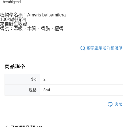
beruhigend
每筆NT$80，滿NT$999(含以上)免運費
植物學名稱：Amyris balsamifera
7-11純取貨 (先付款
100％純精油
來自野生收藏
每筆NT$80，滿NT$999(含以上)免運費
香氛：溫暖，木質，香脂，檀香
宅配
每筆NT$100，滿NT$999(含以上)免運費
顯示電腦版詳細說明
離島宅配（澎湖、金門、馬祖、小琉球）
每筆NT$250，滿NT$3,000(含以上)免運費
商品規格
付款後門市自取
免運費
$id
2
規格
5ml
客服