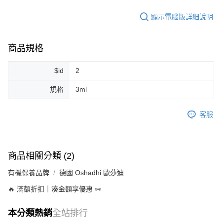
每筆NT$80，滿NT$999(含以上)免運費
顯示電腦版詳細說明
7-11純取貨 (先付款
每筆NT$80，滿NT$999(含以上)免運費
商品規格
宅配
$id
2
每筆NT$100，滿NT$999(含以上)免運費
規格
3ml
離島宅配（澎湖、金門、馬祖、小琉球）
每筆NT$250，滿NT$3,000(含以上)免運費
客服
付款後門市自取
免運費
商品相關分類 (2)
有機保養品牌
德國 Oshadhi 歐莎迪
🔥 滿額折扣｜湊金額享優惠 👀
本分類熱銷
全站排行