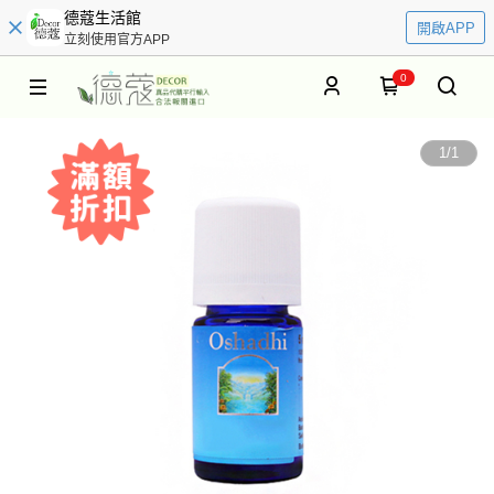
德蔻生活館
開啟APP
立刻使用官方APP
0
1
/
1