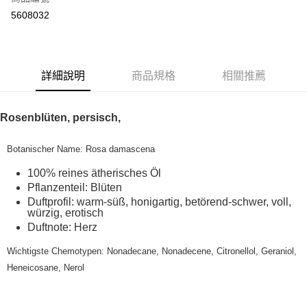
超商取貨付款
5608032
LINE Pay
Apple Pay
詳細說明
商品規格
相關推薦
街口支付
悠遊付
Rosenblüten, persisch,
Google Pay
Botanischer Name: Rosa damascena
ATM付款
100% reines ätherisches Öl
Pflanzenteil: Blüten
運送方式
Duftprofil: warm-süß, honigartig, betörend-schwer, voll,
würzig, erotisch
全家取貨付款
Duftnote: Herz
每筆NT$80，滿NT$999(含以上)免運費
Wichtigste Chemotypen: Nonadecane, Nonadecene, Citronellol, Geraniol,
全家純取貨 (先付款
Heneicosane, Nerol
每筆NT$80，滿NT$999(含以上)免運費
7-11取貨付款