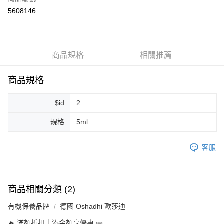
超商取貨付款
5608146
LINE Pay
Apple Pay
商品規格
相關推薦
街口支付
悠遊付
商品規格
Google Pay
$id
2
ATM付款
規格
5ml
運送方式
客服
全家取貨付款
每筆NT$80，滿NT$999(含以上)免運費
全家純取貨 (先付款
商品相關分類 (2)
每筆NT$80，滿NT$999(含以上)免運費
有機保養品牌
德國 Oshadhi 歐莎迪
7-11取貨付款
🔥 滿額折扣｜湊金額享優惠 👀