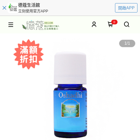
德蔻生活館
開啟APP
立刻使用官方APP
0
1
/
1