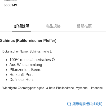
超商取貨付款
5608149
LINE Pay
Apple Pay
詳細說明
商品規格
相關推薦
街口支付
悠遊付
Schinus (Kalifornischer Pfeffer)
Google Pay
Botanischer Name: Schinus molle L.
ATM付款
100% reines ätherisches Öl
Aus Wildsammlung
運送方式
Pflanzenteil: Beeren
全家取貨付款
Herkunft: Peru
Duftnote: Herz
每筆NT$80，滿NT$999(含以上)免運費
Wichtigste Chemotypen: alpha- & beta-Phellandrene, Myrcene, Limonene
全家純取貨 (先付款
每筆NT$80，滿NT$999(含以上)免運費
顯示電腦版詳細說明
7-11取貨付款