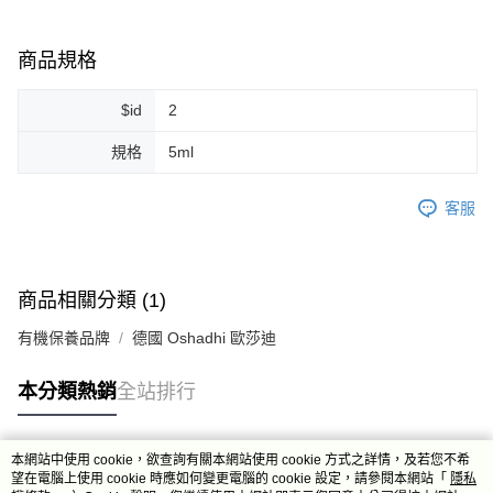
每筆NT$80，滿NT$999(含以上)免運費
商品規格
7-11純取貨 (先付款
每筆NT$80，滿NT$999(含以上)免運費
$id
2
宅配
規格
5ml
每筆NT$100，滿NT$999(含以上)免運費
離島宅配（澎湖、金門、馬祖、小琉球）
客服
每筆NT$250，滿NT$3,000(含以上)免運費
付款後門市自取
商品相關分類 (1)
免運費
有機保養品牌
德國 Oshadhi 歐莎迪
本分類熱銷
全站排行
本網站中使用 cookie，欲查詢有關本網站使用 cookie 方式之詳情，及若您不希
熱門標籤
望在電腦上使用 cookie 時應如何變更電腦的 cookie 設定，請參閱本網站「
隱私