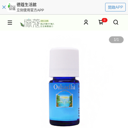
德蔻生活館
開啟APP
立刻使用官方APP
0
1
/
1