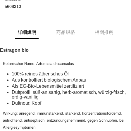
超商取貨付款
5608310
LINE Pay
Apple Pay
詳細說明
商品規格
相關推薦
街口支付
悠遊付
Estragon bio
Google Pay
Botanischer Name: Artemisia dracunculus
ATM付款
100% reines ätherisches Öl
Aus kontrolliert biologischem Anbau
運送方式
Als EG-Bio-Lebensmittel zertifiziert
全家取貨付款
Duftprofil: süß-anisartig, herb-aromatisch, würzig-frisch,
erdig-vanillig
每筆NT$80，滿NT$999(含以上)免運費
Duftnote: Kopf
全家純取貨 (先付款
Wirkung: anregend, immunstärkend, stärkend, konzentrationsfördernd,
每筆NT$80，滿NT$999(含以上)免運費
aufrichtend, antiseptisch, entzündungshemmend, gegen Schnupfen, bei
Allergiesymptomen
7-11取貨付款