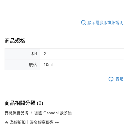
每筆NT$80，滿NT$999(含以上)免運費
7-11純取貨 (先付款
顯示電腦版詳細說明
每筆NT$80，滿NT$999(含以上)免運費
宅配
商品規格
每筆NT$100，滿NT$999(含以上)免運費
離島宅配（澎湖、金門、馬祖、小琉球）
$id
2
每筆NT$250，滿NT$3,000(含以上)免運費
規格
10ml
付款後門市自取
免運費
客服
商品相關分類 (2)
有機保養品牌
德國 Oshadhi 歐莎迪
🔥 滿額折扣｜湊金額享優惠 👀