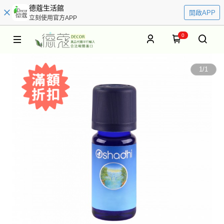
德蔻生活館
開啟APP
立刻使用官方APP
0
1
/
1