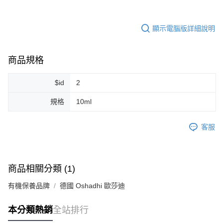
每筆NT$80，滿NT$999(含以上)免運費
顯示電腦版詳細說明
7-11純取貨 (先付款
每筆NT$80，滿NT$999(含以上)免運費
商品規格
宅配
每筆NT$100，滿NT$999(含以上)免運費
$id
2
離島宅配（澎湖、金門、馬祖、小琉球）
規格
10ml
每筆NT$250，滿NT$3,000(含以上)免運費
付款後門市自取
客服
免運費
商品相關分類 (1)
有機保養品牌
德國 Oshadhi 歐莎迪
本分類熱銷
全站排行