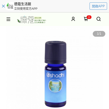
德蔻生活館
開啟APP
立刻使用官方APP
0
1
/
1