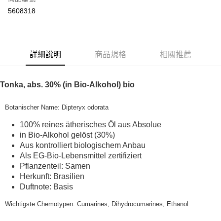
超商取貨付款
5608318
LINE Pay
Apple Pay
詳細說明
商品規格
相關推薦
街口支付
悠遊付
Tonka, abs. 30% (in Bio-Alkohol) bio
Google Pay
Botanischer Name: Dipteryx odorata
ATM付款
100% reines ätherisches Öl aus Absolue
in Bio-Alkohol gelöst (30%)
運送方式
Aus kontrolliert biologischem Anbau
全家取貨付款
Als EG-Bio-Lebensmittel zertifiziert
Pflanzenteil: Samen
每筆NT$80，滿NT$999(含以上)免運費
Herkunft: Brasilien
全家純取貨 (先付款
Duftnote: Basis
每筆NT$80，滿NT$999(含以上)免運費
Wichtigste Chemotypen: Cumarines, Dihydrocumarines, Ethanol
7-11取貨付款