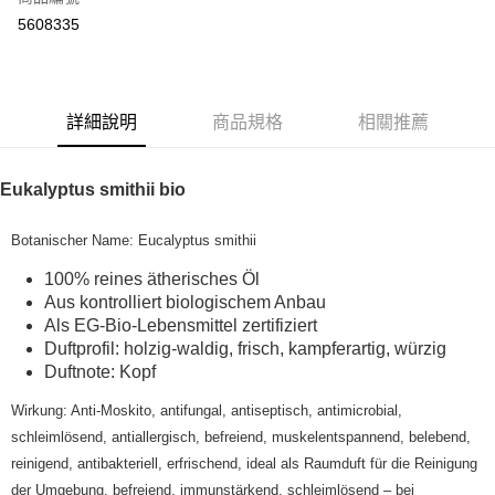
超商取貨付款
5608335
LINE Pay
Apple Pay
詳細說明
商品規格
相關推薦
街口支付
悠遊付
Eukalyptus smithii bio
Google Pay
Botanischer Name: Eucalyptus smithii
ATM付款
100% reines ätherisches Öl
Aus kontrolliert biologischem Anbau
運送方式
Als EG-Bio-Lebensmittel zertifiziert
全家取貨付款
Duftprofil: holzig-waldig, frisch, kampferartig, würzig
Duftnote: Kopf
每筆NT$80，滿NT$999(含以上)免運費
Wirkung: Anti-Moskito, antifungal, antiseptisch, antimicrobial,
全家純取貨 (先付款
schleimlösend, antiallergisch, befreiend, muskelentspannend, belebend,
每筆NT$80，滿NT$999(含以上)免運費
reinigend, antibakteriell, erfrischend, ideal als Raumduft für die Reinigung
7-11取貨付款
der Umgebung, befreiend, immunstärkend, schleimlösend – bei