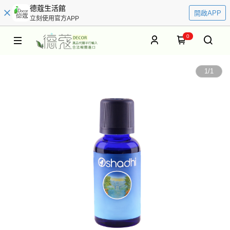
德蔻生活館
開啟APP
立刻使用官方APP
0
1
/
1