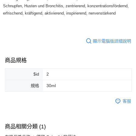
Schnupfen, Husten und Bronchitis, zentrierend, konzentrationsfördernd,
每筆NT$80，滿NT$999(含以上)免運費
erfrischend, kräftigend, aktivierend, inspirierend, nervenstärkend
7-11純取貨 (先付款
每筆NT$80，滿NT$999(含以上)免運費
宅配
顯示電腦版詳細說明
每筆NT$100，滿NT$999(含以上)免運費
離島宅配（澎湖、金門、馬祖、小琉球）
商品規格
每筆NT$250，滿NT$3,000(含以上)免運費
$id
2
付款後門市自取
免運費
規格
30ml
客服
商品相關分類 (1)