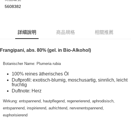
超商取貨付款
5608382
LINE Pay
Apple Pay
詳細說明
商品規格
相關推薦
街口支付
悠遊付
Frangipani, abs. 80% (gel. in Bio-Alkohol)
Google Pay
Botanischer Name: Plumeria rubia
ATM付款
100% reines ätherisches Öl
Duftprofil: exotisch-blumig, moschusartig, sinnlich, leicht
運送方式
fruchtig
Duftnote: Herz
全家取貨付款
每筆NT$80，滿NT$999(含以上)免運費
Wirkung: entspannend, hautpflegend, regenerierend, aphrodisisch,
entspannend, inspirierend, aufrichtend, nervenentspannend,
全家純取貨 (先付款
euphorisierend
每筆NT$80，滿NT$999(含以上)免運費
7-11取貨付款