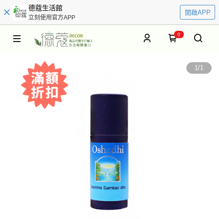
德蔻生活館
開啟APP
立刻使用官方APP
0
1
/
1