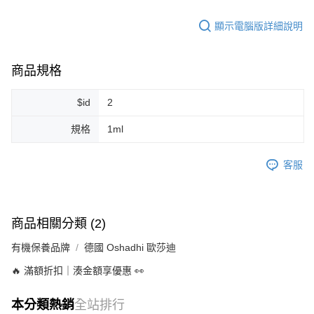
每筆NT$80，滿NT$999(含以上)免運費
顯示電腦版詳細說明
7-11純取貨 (先付款
每筆NT$80，滿NT$999(含以上)免運費
商品規格
宅配
$id
2
每筆NT$100，滿NT$999(含以上)免運費
規格
1ml
離島宅配（澎湖、金門、馬祖、小琉球）
每筆NT$250，滿NT$3,000(含以上)免運費
客服
付款後門市自取
免運費
商品相關分類 (2)
有機保養品牌
德國 Oshadhi 歐莎迪
🔥 滿額折扣｜湊金額享優惠 👀
本分類熱銷
全站排行