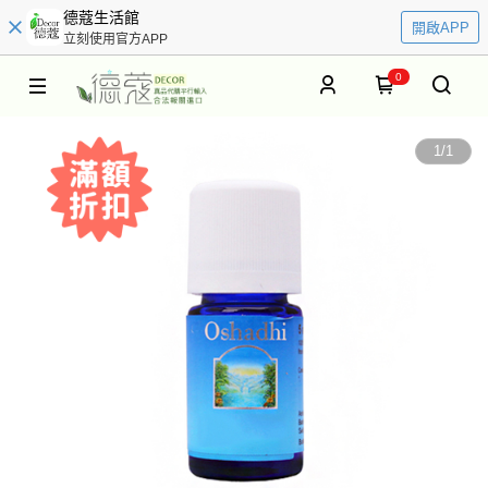
德蔻生活館
開啟APP
立刻使用官方APP
0
1
/
1