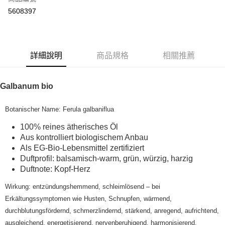
超商取貨付款
5608397
LINE Pay
Apple Pay
詳細說明
商品規格
相關推薦
街口支付
悠遊付
Galbanum bio
Google Pay
Botanischer Name: Ferula galbaniflua
ATM付款
100% reines ätherisches Öl
Aus kontrolliert biologischem Anbau
運送方式
Als EG-Bio-Lebensmittel zertifiziert
全家取貨付款
Duftprofil: balsamisch-warm, grün, würzig, harzig
Duftnote: Kopf-Herz
每筆NT$80，滿NT$999(含以上)免運費
Wirkung: entzündungshemmend, schleimlösend – bei
全家純取貨 (先付款
Erkältungssymptomen wie Husten, Schnupfen, wärmend,
每筆NT$80，滿NT$999(含以上)免運費
durchblutungsfördernd, schmerzlindernd, stärkend, anregend, aufrichtend,
7-11取貨付款
ausgleichend, energetisierend, nervenberuhigend, harmonisierend,