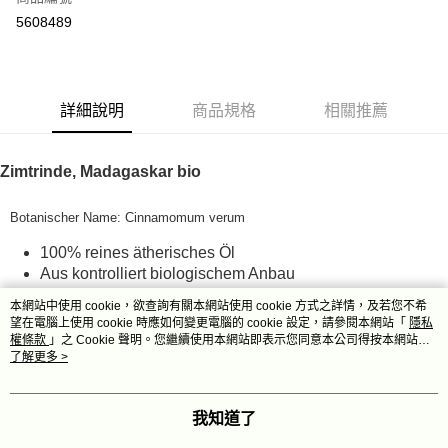
超商取貨付款
5608489
LINE Pay
Apple Pay
詳細說明
商品規格
相關推薦
街口支付
悠遊付
Zimtrinde, Madagaskar bio
Google Pay
Botanischer Name: Cinnamomum verum
ATM付款
100% reines ätherisches Öl
Aus kontrolliert biologischem Anbau
運送方式
Pflanzenteil: Rinde
本網站中使用 cookie，欲查詢有關本網站使用 cookie 方式之詳情，及若您不希
全家取貨付款
Herkunft: Madagaskar
望在電腦上使用 cookie 時應如何變更電腦的 cookie 設定，請參閱本網站「
隱私
Duftnote: Herz
每筆NT$80，滿NT$999(含以上)免運費
權條款
」之 Cookie 聲明。您繼續使用本網站即表示您同意本公司得按本網站使
用條款之 Cookie 聲明使用 cookie。
了解更多 >
Wichtigste Chemotypen: Cinnamaldehyde, Cinnamyl acetate, Eugenol,
全家純取貨 (先付款
beta-Phellandrene, beta-Caryophyllene
每筆NT$80，滿NT$999(含以上)免運費
我知道了
7-11取貨付款