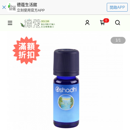
德蔻生活館
開啟APP
立刻使用官方APP
0
1
/
1