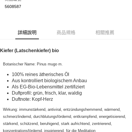
超商取貨付款
5608587
LINE Pay
Apple Pay
詳細說明
商品規格
相關推薦
街口支付
悠遊付
Kiefer (Latschenkiefer) bio
Google Pay
Botanischer Name: Pinus mugo m.
ATM付款
100% reines ätherisches Öl
Aus kontrolliert biologischem Anbau
運送方式
Als EG-Bio-Lebensmittel zertifiziert
全家取貨付款
Duftprofil: grün, frisch, klar, waldig
Duftnote: Kopf-Herz
每筆NT$80，滿NT$999(含以上)免運費
Wirkung: immunstärkend, antiviral, entzündungshemmend, wärmend,
全家純取貨 (先付款
schmerzlindernd, durchblutungsfördernd, entkrampfend, energetisierend,
每筆NT$80，滿NT$999(含以上)免運費
stärkend, schützend, beruhigend, stark aufrichtend, zentrierend,
7-11取貨付款
konzentrationsfördernd, inspirierend, für die Meditation