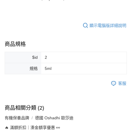
每筆NT$80，滿NT$999(含以上)免運費
7-11純取貨 (先付款
每筆NT$80，滿NT$999(含以上)免運費
顯示電腦版詳細說明
宅配
每筆NT$100，滿NT$999(含以上)免運費
商品規格
離島宅配（澎湖、金門、馬祖、小琉球）
$id
2
每筆NT$250，滿NT$3,000(含以上)免運費
規格
5ml
付款後門市自取
免運費
客服
商品相關分類 (2)
有機保養品牌
德國 Oshadhi 歐莎迪
🔥 滿額折扣｜湊金額享優惠 👀