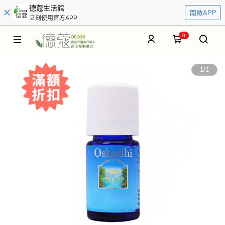
德蔻生活館
開啟APP
立刻使用官方APP
0
1
/
1