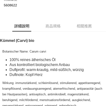
超商取貨付款
5608622
LINE Pay
Apple Pay
詳細說明
商品規格
相關推薦
街口支付
悠遊付
Kümmel (Carvi) bio
Google Pay
Botanischer Name: Carum carvi
ATM付款
100% reines ätherisches Öl
Aus kontrolliert biologischem Anbau
運送方式
Duftprofil: warm-krautig, mild-süßlich, würzig
全家取貨付款
Duftnote: Kopf-Herz
每筆NT$80，滿NT$999(含以上)免運費
Wirkung: immunstärkend, schleimlösend, stimulierend, appetitanregend,
krampflösend, verdauungsanregend, atemerfrischend, antiparasitär (auch
全家純取貨 (先付款
bei Hautparasiten), antiseptisch, antimikrobiell, magenstärkend,
每筆NT$80，滿NT$999(含以上)免運費
beruhigend, milchfördernd, menstruationsfördernd, ausgleichend,
7-11取貨付款
nervenstärkend, entspannend, wärmend, aphrodisisch