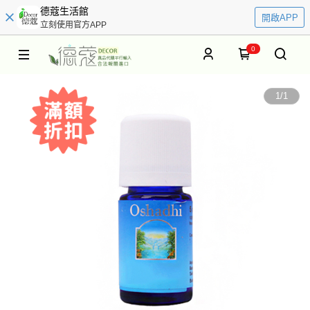
德蔻生活館
開啟APP
立刻使用官方APP
0
1
/
1