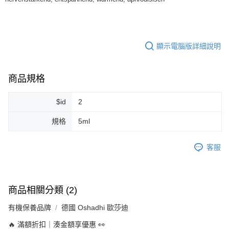
每筆NT$80，滿NT$999(含以上)免運費
7-11純取貨 (先付款
每筆NT$80，滿NT$999(含以上)免運費
顯示電腦版詳細說明
宅配
每筆NT$100，滿NT$999(含以上)免運費
商品規格
離島宅配（澎湖、金門、馬祖、小琉球）
$id
2
每筆NT$250，滿NT$3,000(含以上)免運費
規格
5ml
付款後門市自取
免運費
客服
商品相關分類 (2)
有機保養品牌
德國 Oshadhi 歐莎迪
🔥 滿額折扣｜湊金額享優惠 👀