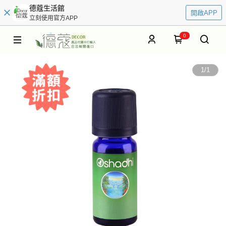
德蔻生活館
開啟APP
立刻使用官方APP
0
1
/
1