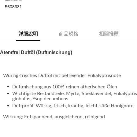
超商取貨付款
5608631
LINE Pay
Apple Pay
詳細說明
商品規格
相關推薦
街口支付
悠遊付
Atemfrei Duftöl (Duftmischung)
Google Pay
ATM付款
Würzig-frisches Duftöl mit befreiender Eukalyptusnote
運送方式
Duftmischung aus 100% reinen ätherischen Ölen
Wichtigste Bestandteile: Myrte, Speiklavendel, Eukalyptus
全家取貨付款
globulus, Ysop decumbens
每筆NT$80，滿NT$999(含以上)免運費
Duftprofil: Würzig, frisch, krautig, leicht-süße Honignote
全家純取貨 (先付款
Wirkung: Entspannend, ausgleichend, reinigend
每筆NT$80，滿NT$999(含以上)免運費
7-11取貨付款