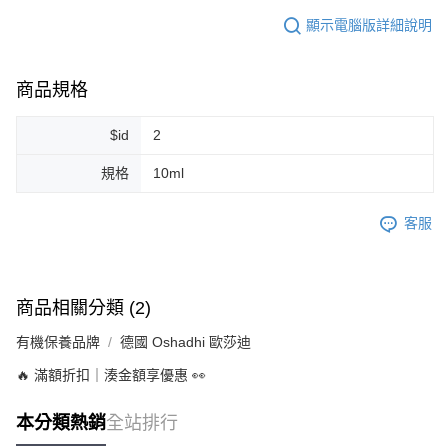
每筆NT$80，滿NT$999(含以上)免運費
顯示電腦版詳細說明
7-11純取貨 (先付款
每筆NT$80，滿NT$999(含以上)免運費
商品規格
宅配
$id
2
每筆NT$100，滿NT$999(含以上)免運費
規格
10ml
離島宅配（澎湖、金門、馬祖、小琉球）
每筆NT$250，滿NT$3,000(含以上)免運費
客服
付款後門市自取
免運費
商品相關分類 (2)
有機保養品牌
德國 Oshadhi 歐莎迪
🔥 滿額折扣｜湊金額享優惠 👀
本分類熱銷
全站排行