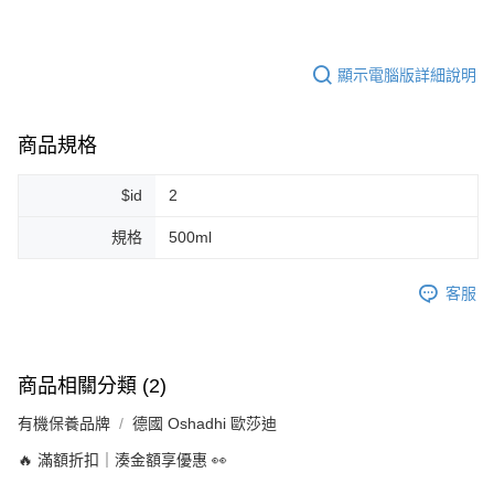
每筆NT$80，滿NT$999(含以上)免運費
7-11純取貨 (先付款
顯示電腦版詳細說明
每筆NT$80，滿NT$999(含以上)免運費
宅配
商品規格
每筆NT$100，滿NT$999(含以上)免運費
$id
2
離島宅配（澎湖、金門、馬祖、小琉球）
每筆NT$250，滿NT$3,000(含以上)免運費
規格
500ml
付款後門市自取
客服
免運費
商品相關分類 (2)
有機保養品牌
德國 Oshadhi 歐莎迪
🔥 滿額折扣｜湊金額享優惠 👀