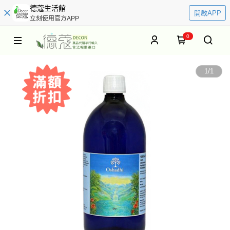
德蔻生活館
開啟APP
立刻使用官方APP
0
1
/
1