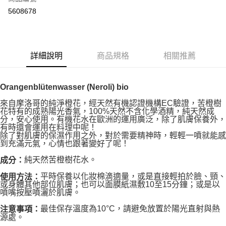
超商取貨付款
5608678
LINE Pay
Apple Pay
詳細說明
商品規格
相關推薦
街口支付
悠遊付
Orangenblütenwasser (Neroli) bio
Google Pay
來自摩洛哥的純淨橙花，經天然有機認證機構EC驗證，苦橙樹
花特有的成熟陽光香氣，100%天然不含化學酒精，純天然成
ATM付款
分，安心使用。有機花水在歐洲的運用廣泛，除了肌膚保養外，
有時還會運用在料理中呢！
除了對肌膚的保濕作用之外，對於需要精神時，輕輕一噴就能感
運送方式
到充滿元氣，心情也跟著變好了呢！
全家取貨付款
純天然苦橙樹花水。
成分：
每筆NT$80，滿NT$999(含以上)免運費
平時保養以化妝棉滴適量，或是直接輕拍於臉、頸、
使用方法：
或身體其他部位肌膚；也可以面膜紙濕敷10至15分鐘；或是以
全家純取貨 (先付款
噴嘴按壓噴灑於肌膚。
每筆NT$80，滿NT$999(含以上)免運費
最佳保存溫度為10°C，請避免放置於陽光直射與熱
注意事項：
源處。
7-11取貨付款