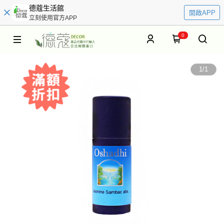
德蔻生活館
開啟APP
立刻使用官方APP
0
1
/
1