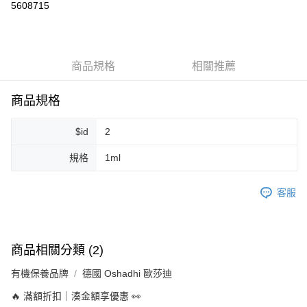
5608715
LINE Pay
Apple Pay
商品規格
相關推薦
街口支付
悠遊付
商品規格
Google Pay
$id
2
ATM付款
規格
1ml
運送方式
客服
全家取貨付款
每筆NT$80，滿NT$999(含以上)免運費
全家純取貨 (先付款
商品相關分類 (2)
每筆NT$80，滿NT$999(含以上)免運費
有機保養品牌
德國 Oshadhi 歐莎迪
7-11取貨付款
🔥 滿額折扣｜湊金額享優惠 👀