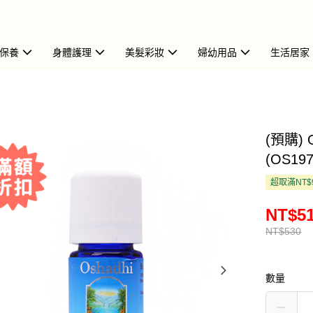
保養
身體護理
美髮彩妝
婦幼用品
生活居家
(預購) 
(OS197
超取滿NT$
NT$5
NT$530
數量