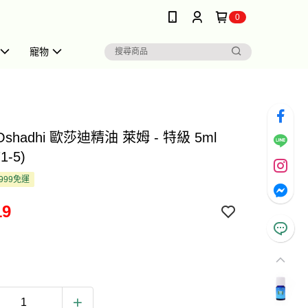
0
寵物
Oshadhi 歐莎迪精油 萊姆 - 特級 5ml
1-5)
999免運
19