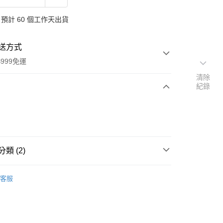
預計 60 個工作天出貨
送方式
999免運
清除
紀錄
次付款
付款
類 (2)
品牌
德國 Oshadhi 歐莎迪
客服
扣｜湊金額享優惠 👀
y