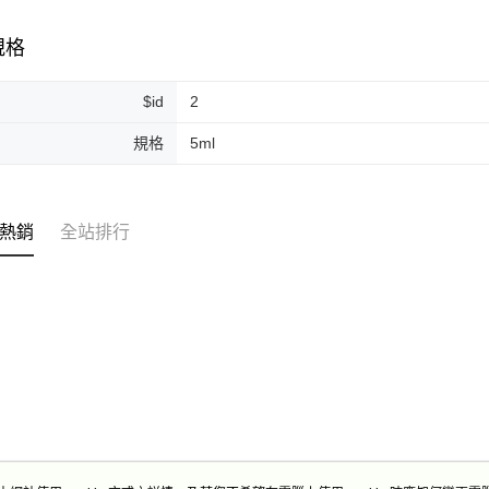
每筆NT$2
規格
付款後門
免運費
$id
2
規格
5ml
熱銷
全站排行