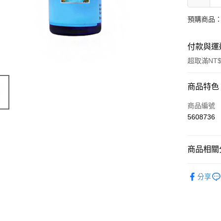
預購商品：
付款與運
超取滿NT$
付款方式
商品特色
信用卡一
商品編號
5608736
超商取貨
LINE Pay
商品相關分
Apple Pay
有機保養
分享
街口支付
🔥 滿額折
悠遊付
Google Pa