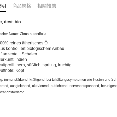
說明
商品規格
相關推薦
ATM付款
e, dest. bio
運送方式
全家取貨
scher Name: Citrus aurantifolia
每筆NT$8
00% reines ätherisches Öl
us kontrolliert biologischem Anbau
全家純取貨
flanzenteil: Schalen
每筆NT$8
erkunft: Indien
uftprofil: herb, süßlich, spritzig, fruchtig
7-11取貨
uftnote: Kopf
每筆NT$8
g: immunstärkend, kräftigend, bei Erkältungssymptomen wie Husten und Sch
7-11純取
ierend, ausgleichend, aktivierend, aufrichtend, nervenentspannend, beruhige
每筆NT$8
trationsfördernd
宅配
每筆NT$1
離島宅配