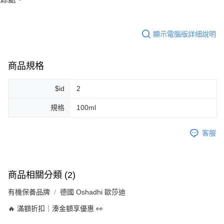
每筆NT$80，滿NT$999(含以上)免運費
7-11純取貨 (先付款
顯示電腦版詳細說明
每筆NT$80，滿NT$999(含以上)免運費
宅配
商品規格
每筆NT$100，滿NT$999(含以上)免運費
$id
2
離島宅配（澎湖、金門、馬祖、小琉球）
每筆NT$250，滿NT$3,000(含以上)免運費
規格
100ml
付款後門市自取
客服
免運費
商品相關分類 (2)
有機保養品牌
德國 Oshadhi 歐莎迪
🔥 滿額折扣｜湊金額享優惠 👀