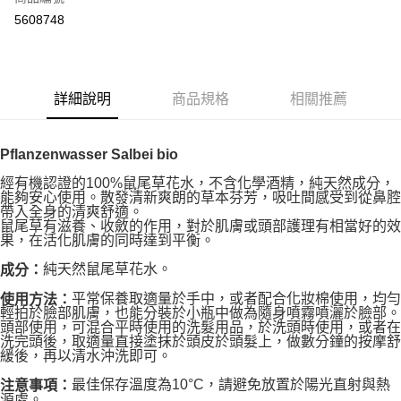
超商取貨付款
5608748
LINE Pay
Apple Pay
詳細說明
商品規格
相關推薦
街口支付
悠遊付
Pflanzenwasser Salbei bio
Google Pay
經有機認證的100%鼠尾草花水，不含化學酒精，純天然成分，
能夠安心使用。散發清新爽朗的草本芬芳，吸吐間感受到從鼻腔
ATM付款
帶入全身的清爽舒適。
鼠尾草有滋養、收斂的作用，對於肌膚或頭部護理有相當好的效
果，在活化肌膚的同時達到平衡。
運送方式
純天然鼠尾草花水。
成分：
全家取貨付款
平常保養取適量於手中，或者配合化妝棉使用，均勻
使用方法：
每筆NT$80，滿NT$999(含以上)免運費
輕拍於臉部肌膚，也能分裝於小瓶中做為隨身噴霧噴灑於臉部。
頭部使用，可混合平時使用的洗髮用品，於洗頭時使用，或者在
全家純取貨 (先付款
洗完頭後，取適量直接塗抹於頭皮於頭髮上，做數分鐘的按摩舒
緩後，再以清水沖洗即可。
每筆NT$80，滿NT$999(含以上)免運費
最佳保存溫度為10°C，請避免放置於陽光直射與熱
注意事項：
7-11取貨付款
源處。