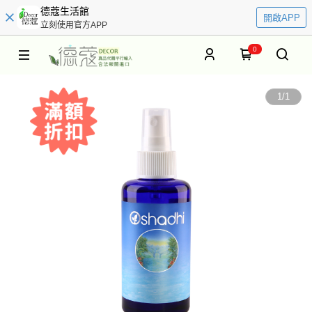
德蔻生活館
開啟APP
立刻使用官方APP
0
1
/
1