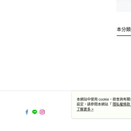
本分類
本網站中使用 cookie，欲查詢有關
設定，請參閱本網站「
隱私權條款
使用 cookie。
了解更多 >