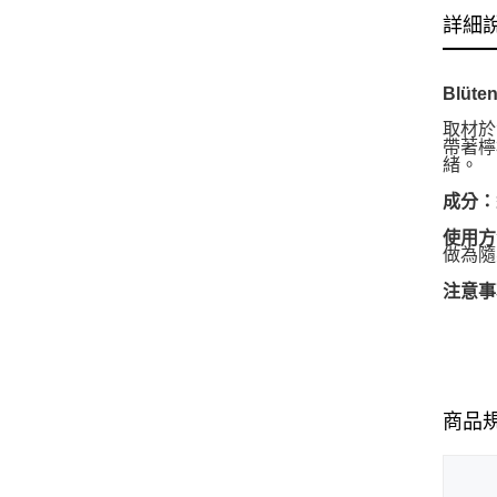
詳細
Blüten
取材於
帶著檸
緒。
成分：
使用方
做為隨
注意事
商品