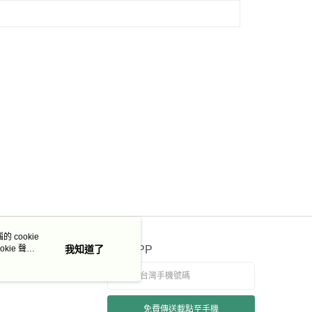
50，滿NT$3,000(含以上)免運費
市自取
 cookie
kie 聲明
我知道了
官方APP
免費傳送載點至手機