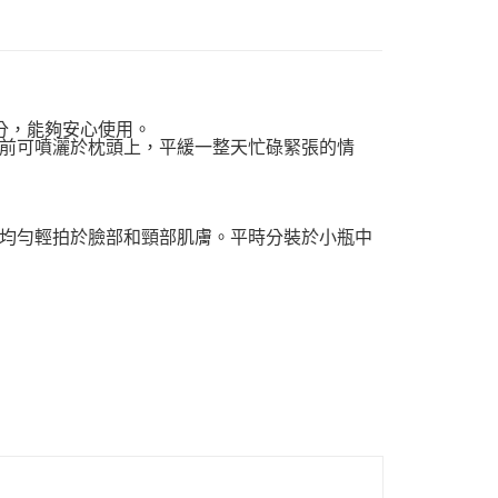
分，能夠安心使用。
付款
前可噴灑於枕頭上，平緩一整天忙碌緊張的情
0，滿NT$999(含以上)免運費
 (先付款
均勻輕拍於臉部和頸部肌膚。平時分裝於小瓶中
0，滿NT$999(含以上)免運費
付款
0，滿NT$999(含以上)免運費
貨 (先付款
0，滿NT$999(含以上)免運費
00，滿NT$999(含以上)免運費
（澎湖、金門、馬祖、小琉球）