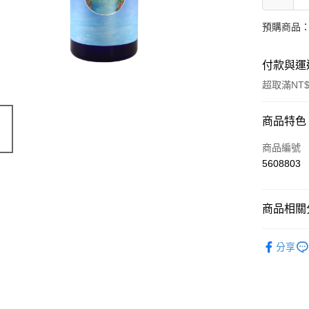
預購商品：
付款與運
超取滿NT$
付款方式
商品特色
信用卡一
商品編號
5608803
超商取貨
LINE Pay
商品相關分
Apple Pay
有機保養
分享
街口支付
🔥 滿額折
悠遊付
Google Pa