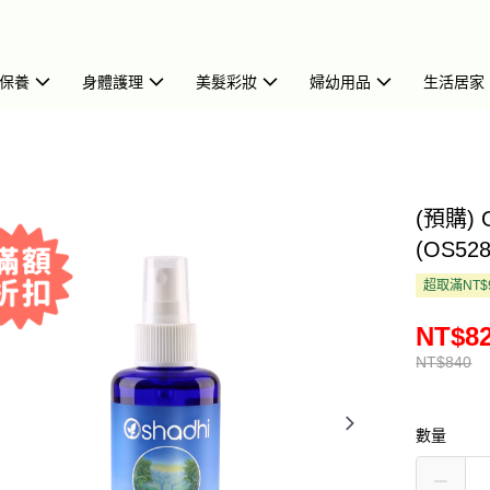
保養
身體護理
美髮彩妝
婦幼用品
生活居家
(預購)
(OS528
超取滿NT$
NT$8
NT$840
數量