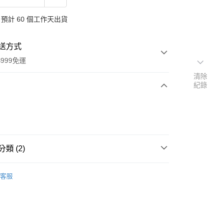
預計 60 個工作天出貨
送方式
999免運
清除
紀錄
次付款
付款
類 (2)
品牌
德國 Oshadhi 歐莎迪
客服
扣｜湊金額享優惠 👀
y