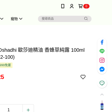
0
寵物
 Oshadhi 歐莎迪精油 香蜂草純露 100ml
2-100)
999免運
25