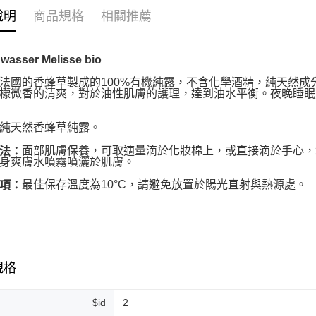
說明
商品規格
相關推薦
ATM付款
wasser Melisse bio
運送方式
法國的香蜂草製成的100%有機純露，不含化學酒精，純天然成
全家取貨
檬微香的清爽，對於油性肌膚的護理，達到油水平衡。夜晚睡眠
每筆NT$8
純天然香蜂草純露。
全家純取貨
面部肌膚保養，可取適量滴於化妝棉上，或直接滴於手心，
法：
每筆NT$8
身爽膚水噴霧噴灑於肌膚。
7-11取貨
最佳保存溫度為10°C，請避免放置於陽光直射與熱源處。
項：
每筆NT$8
7-11純取
每筆NT$8
規格
宅配
每筆NT$1
$id
2
離島宅配