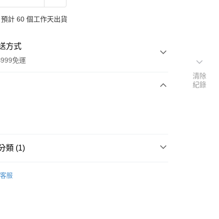
預計 60 個工作天出貨
送方式
999免運
清除
紀錄
次付款
付款
類 (1)
品牌
德國 Oshadhi 歐莎迪
客服
y