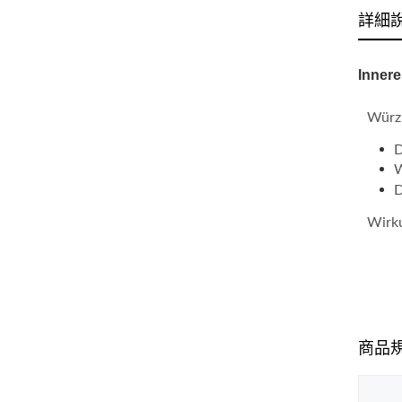
詳細
Innere
Würzi
D
W
D
Wirku
商品