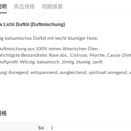
說明
商品規格
相關推薦
ATM付款
s Licht Duftöl (Duftmischung)
運送方式
全家取貨
g-balsamisches Duftöl mit leicht blumiger Note.
每筆NT$8
uftmischung aus 100% reinen ätherischen Ölen.
全家純取貨
ichtigste Bestandteile: Rose abs., Cistrose, Myrrhe, Cassia-Zim
uftprofil: Würzig, balsamisch, zimtig, blumig, sanft
每筆NT$8
ng: Anregend, entspannend, ausgleichend, spirituell anregend, vi
7-11取貨
每筆NT$8
7-11純取
每筆NT$8
宅配
規格
每筆NT$1
$id
2
離島宅配