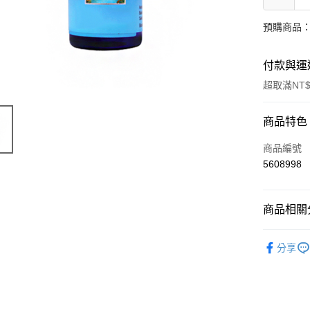
預購商品：
付款與運
超取滿NT$
付款方式
商品特色
信用卡一
商品編號
5608998
超商取貨
LINE Pay
商品相關分
Apple Pay
有機保養
分享
街口支付
悠遊付
Google Pa