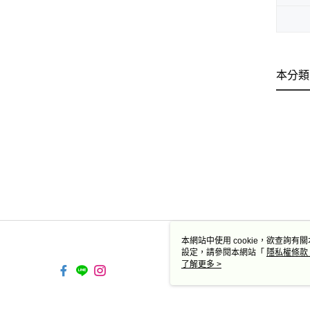
本分類
本網站中使用 cookie，欲查詢有關
設定，請參閱本網站「
隱私權條款
使用 cookie。
了解更多 >