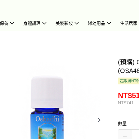
保養
身體護理
美髮彩妝
婦幼用品
生活居家
(預購) 
(OSA46
超取滿NT$
NT$5
NT$741
數量