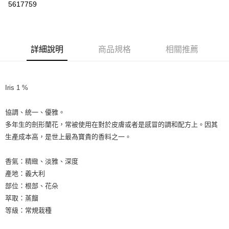
5617759
LINE Pay
Apple Pay
詳細說明
商品規格
相關推薦
街口支付
悠遊付
Iris 1 %
Google Pay
ATM付款
協調、統一、優雅。
多年生的劍形蘭花，常被使用在對於皮膚或者是感冒的調和配方上。因其
運送方式
生產成本高，是世上最為寶貴的香料之一。
全家取貨付款
香氣：精緻、淡雅、深度
每筆NT$80，滿NT$999(含以上)免運費
產地：義大利
全家純取貨 (先付款
部位：根部、花朵
萃取：蒸餾
每筆NT$80，滿NT$999(含以上)免運費
等級：常規栽種
7-11取貨付款