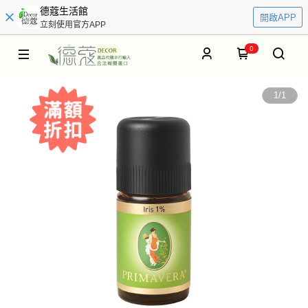
德蔻生活館
開啟APP
立刻使用官方APP
0
1
/
1