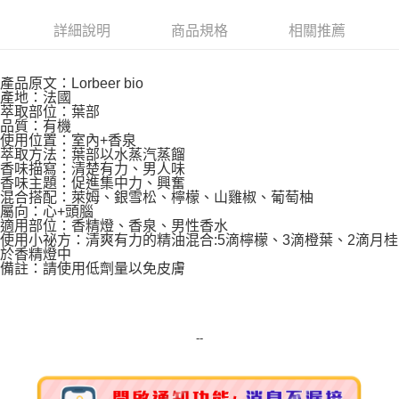
Apple Pay
詳細說明
商品規格
相關推薦
街口支付
悠遊付
產品原文：Lorbeer bio
產地：法國
Google Pay
萃取部位：葉部
品質：有機
ATM付款
使用位置：室內+香泉
萃取方法：葉部以水蒸汽蒸餾
香味描寫：清楚有力、男人味
運送方式
香味主題：促進集中力、興奮
混合搭配：萊姆、銀雪松、檸檬、山雞椒、葡萄柚
屬向：心+頭腦
全家取貨付款
適用部位：香精燈、香泉、男性香水
每筆NT$80，滿NT$999(含以上)免運費
使用小祕方：清爽有力的精油混合:5滴檸檬、3滴橙葉、2滴月桂
於香精燈中
備註：請使用低劑量以免皮膚
全家純取貨 (先付款
每筆NT$80，滿NT$999(含以上)免運費
7-11取貨付款
--
每筆NT$80，滿NT$999(含以上)免運費
7-11純取貨 (先付款