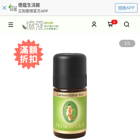
德蔻生活館
開啟APP
立刻使用官方APP
0
1
/
1