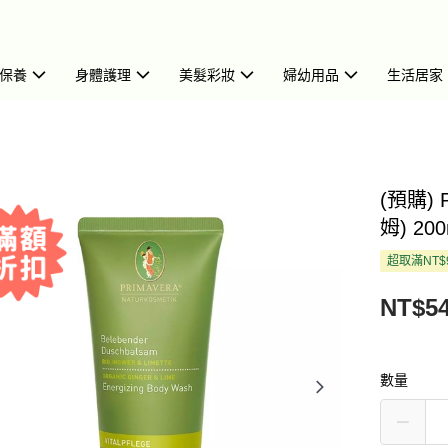
保養
身體護理
美髮彩妝
婦幼用品
生活居家
(預購) 
姆) 200
超取滿NT$
NT$5
數量