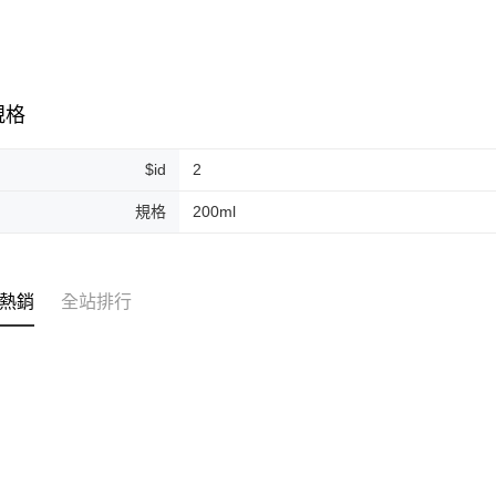
每筆NT$2
付款後門
免運費
規格
$id
2
規格
200ml
熱銷
全站排行