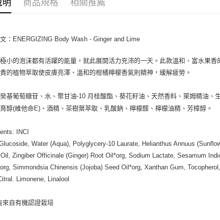
說明
商品規格
相關推薦
ATM付款
運送方式
ENERGIZING Body Wash - Ginger and Lime
全家取貨
個極小的泡沫都有活躍的能量，就此展開活力充沛的一天。此款溫和、富水果香
每筆NT$8
珍貴的植物萃取使皮膚亮澤、溫和的柑橘檸檬香氣則精神，緩解疲勞。
全家純取貨
癸基葡萄糖苷、水、聚甘油-10 月桂酸酯、葵花籽油、天然香料、萊姆精油
每筆NT$8
育醇(維他命E)、酒精、茶樹葉萃取、乳酸鈉、檸檬醛、檸檬油精、芳樟醇。
7-11取貨
每筆NT$8
ients: INCI
Glucoside, Water (Aqua), Polyglycery-10 Laurate, Helianthus Annuus (Sunflowe
7-11純取
 Oil, Zingiber Officinale (Ginger) Root Oil*org, Sodium Lactate, Sesamum I
每筆NT$8
org, Simmondsia Chinensis (Jojoba) Seed Oil*org, Xanthan Gum, Tocopherol, A
宅配
Citral. Limonene, Linalool
每筆NT$1
皆來自有機認證栽培
離島宅配