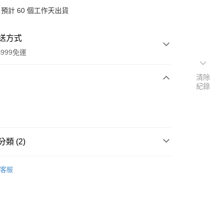
預計 60 個工作天出貨
送方式
999免運
清除
紀錄
次付款
付款
類 (2)
品牌
德國 Primavera 精油
客服
扣｜湊金額享優惠 👀
y