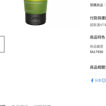
預購商品：
付款與運
超取滿NT$
付款方式
商品特色
信用卡一
商品編號
5617930
超商取貨
LINE Pay
商品相關分
Apple Pay
有機保養
分享
街口支付
🔥 滿額折
悠遊付
Google Pa