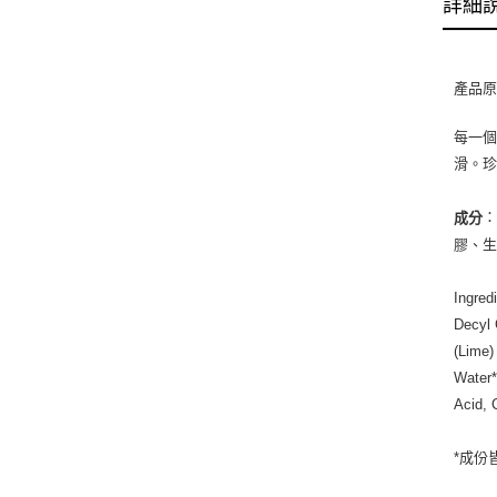
詳細
產品原文：
每一
滑。
：
成分
膠、生
Ingred
Decyl 
(Lime)
Water*
Acid, 
*成份