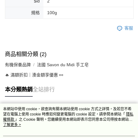
$id
2
每筆NT$80，滿NT$999(含以上)免運費
規格
100g
7-11純取貨 (先付款
每筆NT$80，滿NT$999(含以上)免運費
客服
宅配
每筆NT$100，滿NT$999(含以上)免運費
商品相關分類 (2)
離島宅配（澎湖、金門、馬祖、小琉球）
有機保養品牌
法國 Savon du Midi 手工皂
每筆NT$250，滿NT$3,000(含以上)免運費
🔥 滿額折扣｜湊金額享優惠 👀
付款後門市自取
免運費
本分類熱銷
全站排行
本網站中使用 cookie，欲查詢有關本網站使用 cookie 方式之詳情，及若您不希
熱門標籤
望在電腦上使用 cookie 時應如何變更電腦的 cookie 設定，請參閱本網站「
隱私
權條款
」之 Cookie 聲明。您繼續使用本網站即表示您同意本公司得按本網站使
用條款之 Cookie 聲明使用 cookie。
了解更多 >