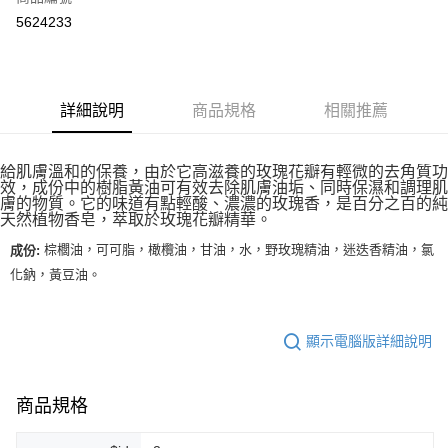
超商取貨付款
5624233
LINE Pay
Apple Pay
詳細說明
商品規格
相關推薦
街口支付
悠遊付
給肌膚溫和的保養，由於它高滋養的玫瑰花瓣有輕微的去角質功
效，成份中的樹脂黃油可有效去除肌膚油垢、同時保濕和調理肌
Google Pay
膚的物質。它的味道有點輕酸、濃濃的玫瑰香，是百分之百的純
天然植物香皂，萃取於玫瑰花瓣精華。
ATM付款
棕櫚油，可可脂，橄欖油，甘油，水，野玫瑰精油，迷迭香精油，氯
成份:
化鈉，黃豆油。
運送方式
全家取貨付款
每筆NT$80，滿NT$999(含以上)免運費
顯示電腦版詳細說明
全家純取貨 (先付款
商品規格
每筆NT$80，滿NT$999(含以上)免運費
7-11取貨付款