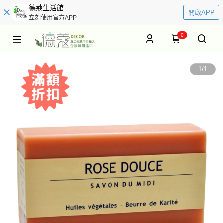
德蔻生活館
開啟APP
立刻使用官方APP
0
1
/
1