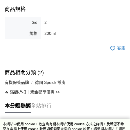
商品規格
7-11純取貨 (先付款
每筆NT$80，滿NT$999(含以上)免運費
$id
2
宅配
規格
200ml
每筆NT$100，滿NT$999(含以上)免運費
離島宅配（澎湖、金門、馬祖、小琉球）
客服
每筆NT$250，滿NT$3,000(含以上)免運費
付款後門市自取
商品相關分類 (2)
免運費
有機保養品牌
德國 Speick 護膚
🔥 滿額折扣｜湊金額享優惠 👀
本分類熱銷
全站排行
本網站中使用 cookie，欲查詢有關本網站使用 cookie 方式之詳情，及若您不希
熱門標籤
望在電腦上使用 cookie 時應如何變更電腦的 cookie 設定，請參閱本網站「
隱私