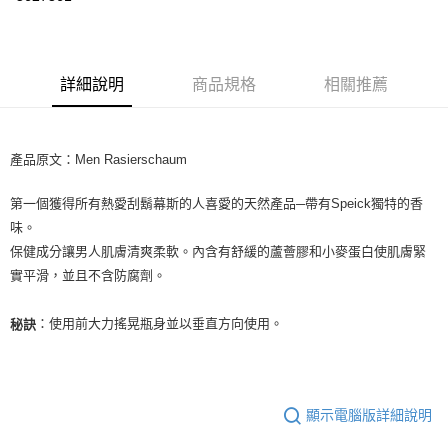
LINE Pay
Apple Pay
詳細說明
商品規格
相關推薦
街口支付
悠遊付
產品原文：Men Rasierschaum
Google Pay
第一個獲得所有熱愛刮鬍幕斯的人喜愛的天然產品─帶有Speick獨特的香
ATM付款
味。
保健成分讓男人肌膚清爽柔軟。內含有舒緩的蘆薈膠和小麥蛋白使肌膚緊
運送方式
實平滑，並且不含防腐劑。
全家取貨付款
每筆NT$80，滿NT$999(含以上)免運費
：使用前大力搖晃瓶身並以垂直方向使用。
秘訣
全家純取貨 (先付款
每筆NT$80，滿NT$999(含以上)免運費
7-11取貨付款
顯示電腦版詳細說明
每筆NT$80，滿NT$999(含以上)免運費