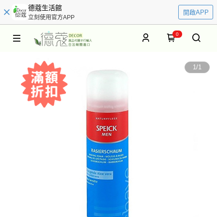
德蔻生活館
開啟APP
立刻使用官方APP
0
1
/
1