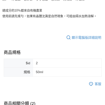
每筆NT$80，滿NT$999(含以上)免運費
總成分的10％都來自有機農業
7-11純取貨 (先付款
使用前請先搖勻，如果有晶體沈澱是自然現象，可經由隔水加熱溶解。
每筆NT$80，滿NT$999(含以上)免運費
宅配
每筆NT$100，滿NT$999(含以上)免運費
顯示電腦版詳細說明
離島宅配（澎湖、金門、馬祖、小琉球）
每筆NT$250，滿NT$3,000(含以上)免運費
商品規格
付款後門市自取
$id
2
免運費
規格
50ml
客服
商品相關分類 (2)