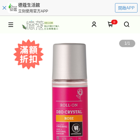
德蔻生活館
開啟APP
立刻使用官方APP
0
1
/
1