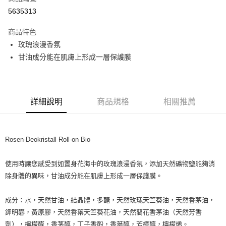
超商取貨付款
5635313
LINE Pay
商品特色
Apple Pay
玫瑰浪漫香氛
甘油成分能在肌膚上形成一層保護膜
街口支付
悠遊付
Google Pay
詳細說明
商品規格
相關推薦
ATM付款
Rosen-Deokristall Roll-on Bio
運送方式
全家取貨付款
使用時讓您感受到如置身花海中的玫瑰浪漫香氛，添加天然礦物鹽能夠消
每筆NT$80，滿NT$999(含以上)免運費
除身體的異味，甘油成分能在肌膚上形成一層保護膜。
全家純取貨 (先付款
成分：水，天然甘油，結晶體，多醣，天然玫瑰天竺葵油，天然香茅油，
每筆NT$80，滿NT$999(含以上)免運費
鉀明礬，黃原膠，天然香葉天竺葵花油，天然藺花香茅油（天然芳香
7-11取貨付款
劑），檸檬醛，香茅醇，丁子香酚，香葉醇，芳樟醇，檸檬烯。