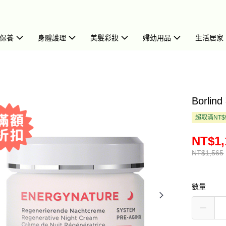
保養
身體護理
美髮彩妝
婦幼用品
生活居家
Borli
超取滿NT$
NT$1,
NT$1,565
數量