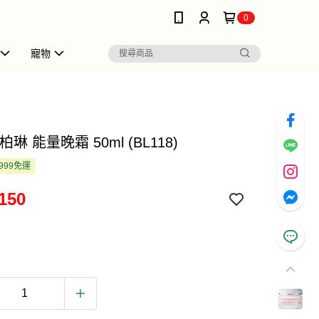
0
寵物
nd 柏琳 能量晚霜 50ml (BL118)
999免運
150