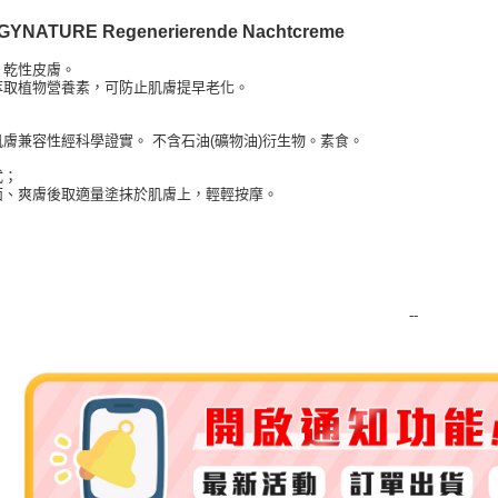
YNATURE Regenerierende Nachtcreme
運送方式
、乾性皮膚。
全家取貨
萃取植物營養素，可防止肌膚提早老化。
每筆NT$8
膚兼容性經科學證實。 不含石油(礦物油)衍生物。素食。
全家純取貨
式；
每筆NT$8
面、爽膚後取適量塗抹於肌膚上，輕輕按摩。
7-11取貨
每筆NT$8
7-11純取
--
每筆NT$8
宅配
每筆NT$1
離島宅配
每筆NT$2