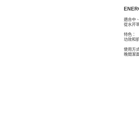
ENERG
適合中
從水芹
特色：
功效和肌
使用方
晚間潔