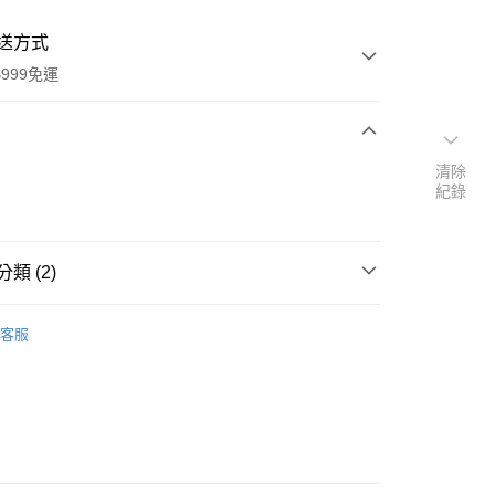
送方式
999免運
次付款
清除
紀錄
付款
類 (2)
品牌
德國 Borlind 柏琳
客服
扣｜湊金額享優惠 👀
y