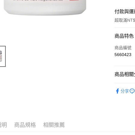
付款與運
超取滿NT$
付款方式
商品特色
信用卡一
商品編號
5660423
超商取貨
LINE Pay
商品相關分
Apple Pay
有機保養
分享
街口支付
🔥 滿額折
悠遊付
Google Pa
說明
商品規格
相關推薦
ATM付款