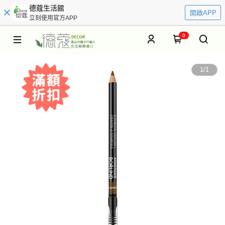
德蔻生活館
開啟APP
立刻使用官方APP
0
1
/
1