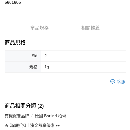
5661605
LINE Pay
Apple Pay
商品規格
相關推薦
街口支付
悠遊付
商品規格
Google Pay
$id
2
ATM付款
規格
1g
運送方式
客服
全家取貨付款
每筆NT$80，滿NT$999(含以上)免運費
全家純取貨 (先付款
商品相關分類 (2)
每筆NT$80，滿NT$999(含以上)免運費
有機保養品牌
德國 Borlind 柏琳
7-11取貨付款
🔥 滿額折扣｜湊金額享優惠 👀