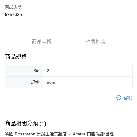
商品編號
超商取貨付款
5957325
LINE Pay
Apple Pay
商品規格
相關推薦
街口支付
悠遊付
商品規格
Google Pay
$id
2
ATM付款
規格
50ml
運送方式
客服
全家取貨付款
每筆NT$80，滿NT$999(含以上)免運費
全家純取貨 (先付款
商品相關分類 (1)
每筆NT$80，滿NT$999(含以上)免運費
德國 Rossmann 連鎖生活美妝店
Alterra 口腔/臉部護理