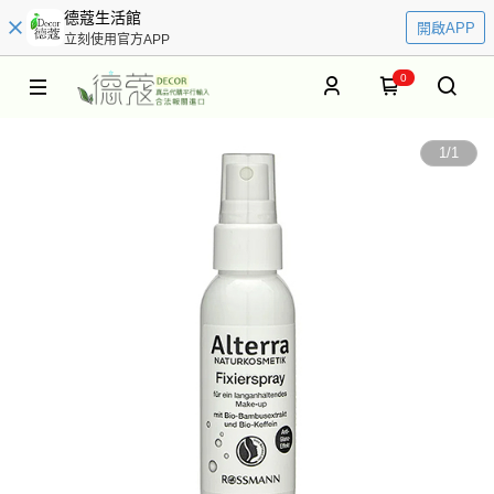
德蔻生活館
開啟APP
立刻使用官方APP
0
1
/
1